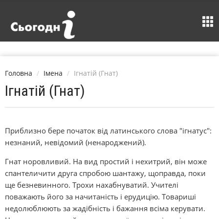
Головна
Імена
Ігнатій (Гнат)
Ігнатій (Гнат)
Приблизно бере початок від латинського слова "ігнатус":
незнаний, невідомий (ненароджений).
Гнат норовливий. На вид простий і нехитрий, він може
спантеличити друга спробою шантажу, щоправда, поки
ще безневинного. Трохи нахабнуватий. Учителі
поважають його за начитаність і ерудицію. Товариші
недолюблюють за жадібність і бажання всіма керувати.