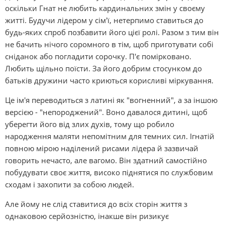
оскільки Гнат не любить кардинальних змін у своєму
житті. Будучи лідером у сім'ї, нетерпимо ставиться до
будь-яких спроб позбавити його цієї ролі. Разом з тим він
не бачить нічого соромного в тім, щоб приготувати собі
сніданок або погладити сорочку. П'є помірковано.
Любить щільно поїсти. За його добрим стосунком до
батьків дружини часто криються корисливі міркування.
Це ім'я переводиться з латині як "вогненний", а за іншою
версією - "непороджений". Воно давалося дитині, щоб
уберегти його від злих духів, тому що робило
народження маляти непомітним для темних сил. Ігнатій
повною мірою наділений рисами лідера й зазвичай
говорить нечасто, але вагомо. Він здатний самостійно
побудувати своє життя, високо піднятися по службовим
сходам і захопити за собою людей.
Але йому не слід ставитися до всіх сторін життя з
однаковою серйозністю, інакше він ризикує