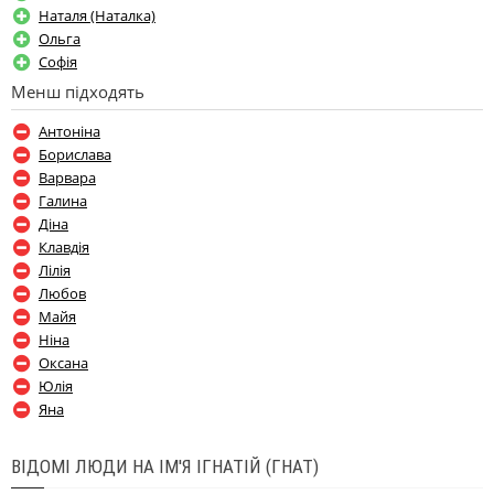
Наталя (Наталка)
Ольга
Софія
Менш підходять
Антоніна
Борислава
Варвара
Галина
Діна
Клавдія
Лілія
Любов
Майя
Ніна
Оксана
Юлія
Яна
ВІДОМІ ЛЮДИ НА ІМ'Я ІГНАТІЙ (ГНАТ)