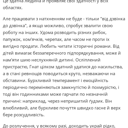
Це здатна людина й проявляє свої здатності у всіх
областях.
Але працювати з натхненням не буде - тільки "від дзвінка
до дзвінка", а якщо можливо, спробує звалити свою
роботу на інших. Удома розводить різних рибок,
папужок, хом'ячків, черепах, але часом не проти їх
вигідно продати. Любить читати історичні романи. Від
дітей вимагає беззаперечного підпорядкування, може й
нам'яти шию неслухняній дитині. Осліплений
пристрастю, Гнат цілком здатний удатися до насильства,
а в стані ревнощів поводиться круто, незважаючи на
обставини. Бурхливий темперамент і емоційність
періодично переміняються замкнутістю й похмурістю, і
тоді він годинниками може гарчати по незначній
причині: наприклад, через непришитий ґудзик. Він
влюбливий, але бурхливе почуття швидко гасне й верх
бере розсудливість.
До розлучення, у всякому разі, доходить украй рідко,