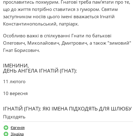
прославитись похмурим. Гнатові треба пам'ятати про те,
що до життя потрібно ставитися з гумором. Святим
заступником носіїв цього імені вважається Ігнатій
Константинопольський, патріарх.
Особливо важкі в спілкуванні Гнати по батькові
Олегович, Миколайович, Дмитрович, а також "зимовий"
Гнат Борисович.
ІМЕНИНИ,
ДЕНЬ АНГЕЛА ІГНАТІЙ (ГНАТ):
11 лютого
10 вересня
ІГНАТІЙ (ГНАТ): ЯКІ ІМЕНА ПІДХОДЯТЬ ДЛЯ ШЛЮБУ
Підходять
Євгенія
Зінаїда