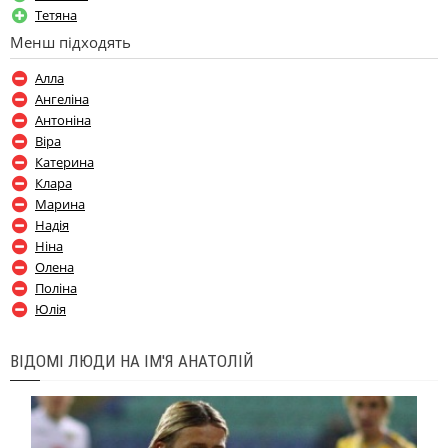
Тетяна
Менш підходять
Алла
Ангеліна
Антоніна
Віра
Катерина
Клара
Марина
Надія
Ніна
Олена
Поліна
Юлія
ВІДОМІ ЛЮДИ НА ІМ'Я АНАТОЛІЙ