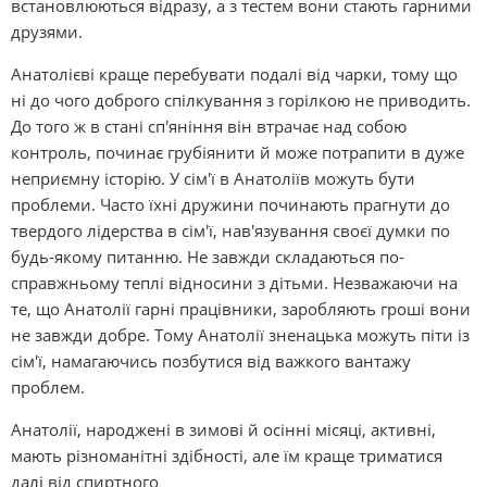
встановлюються відразу, а з тестем вони стають гарними
друзями.
Анатолієві краще перебувати подалі від чарки, тому що
ні до чого доброго спілкування з горілкою не приводить.
До того ж в стані сп'яніння він втрачає над собою
контроль, починає грубіянити й може потрапити в дуже
неприємну історію. У сім'ї в Анатоліїв можуть бути
проблеми. Часто їхні дружини починають прагнути до
твердого лідерства в сім'ї, нав'язування своєї думки по
будь-якому питанню. Не завжди складаються по-
справжньому теплі відносини з дітьми. Незважаючи на
те, що Анатолії гарні працівники, заробляють гроші вони
не завжди добре. Тому Анатолії зненацька можуть піти із
сім'ї, намагаючись позбутися від важкого вантажу
проблем.
Анатолії, народжені в зимові й осінні місяці, активні,
мають різноманітні здібності, але їм краще триматися
далі від спиртного