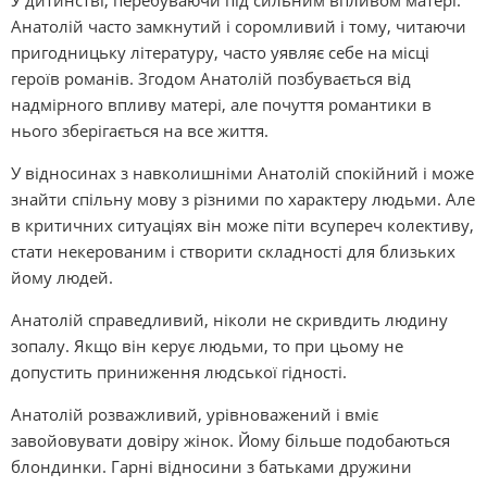
У дитинстві, перебуваючи під сильним впливом матері.
Анатолій часто замкнутий і соромливий і тому, читаючи
пригодницьку літературу, часто уявляє себе на місці
героїв романів. Згодом Анатолій позбувається від
надмірного впливу матері, але почуття романтики в
нього зберігається на все життя.
У відносинах з навколишніми Анатолій спокійний і може
знайти спільну мову з різними по характеру людьми. Але
в критичних ситуаціях він може піти всупереч колективу,
стати некерованим і створити складності для близьких
йому людей.
Анатолій справедливий, ніколи не скривдить людину
зопалу. Якщо він керує людьми, то при цьому не
допустить приниження людської гідності.
Анатолій розважливий, урівноважений і вміє
завойовувати довіру жінок. Йому більше подобаються
блондинки. Гарні відносини з батьками дружини