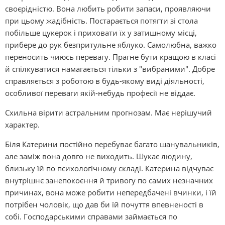
своєрідністю. Вона любить робити запаси, проявляючи
при цьому жадібність. Постарається потягти зі стола
побільше цукерок і приховати їх у затишному місці,
прибере до рук безпритульне яблуко. Самолюбна, важко
переносить чиюсь перевагу. Прагне бути кращою в класі
й спілкуватися намагається тільки з "вибраними". Добре
справляється з роботою в будь-якому виді діяльності,
особливої переваги якій-небудь професії не віддає.
Схильна вірити астральним прогнозам. Має нерішучий
характер.
Біля Катерини постійно перебуває багато шанувальників,
але заміж вона довго не виходить. Шукає людину,
близьку їй по психологічному складі. Катерина відчуває
внутрішнє занепокоєння й тривогу по самих незначних
причинах, вона може робити непередбачені вчинки, і їй
потрібен чоловік, що дав би їй почуття впевненості в
собі. Господарськими справами займається по