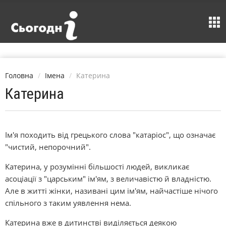
Головна
Імена
Катерина
Катерина
Ім'я походить від грецького слова "катаріос", що означає
"чистий, непорочний".
Катерина, у розумінні більшості людей, викликає
асоціації з "царським" ім'ям, з величавістю й владністю.
Але в житті жінки, називані цим ім'ям, найчастіше нічого
спільного з таким уявлення нема.
Катерина вже в дитинстві виділяється деякою