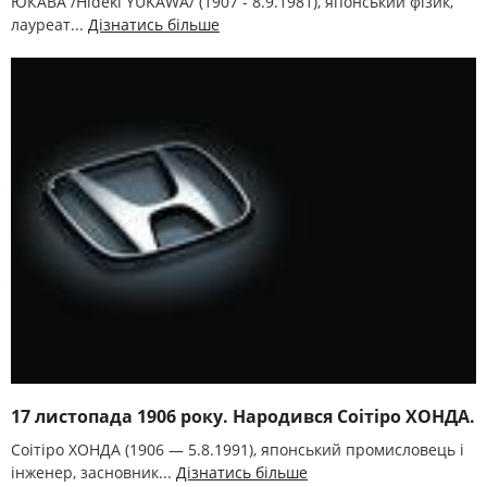
ЮКАВА /Hideki YUKAWA/ (1907 - 8.9.1981), японський фізик,
лауреат...
Дізнатись більше
17 листопада 1906 року. Народився Соітіро ХОНДА.
Соітіро ХОНДА (1906 — 5.8.1991), японський промисловець і
інженер, засновник...
Дізнатись більше