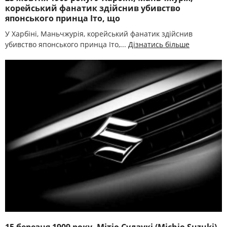
корейський фанатик здійснив убивство
японського принца Іто, що
У Харбіні, Маньчжурія, корейський фанатик здійснив
убивство японського принца Іто,...
Дізнатись більше