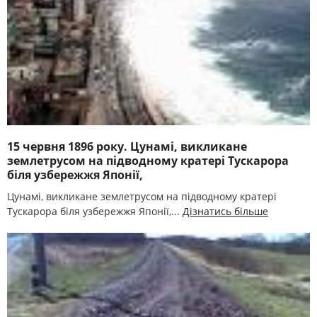
15 червня 1896 року. Цунамі, викликане
землетрусом на підводному кратері Тускарора
біля узбережжя Японії,
Цунамі, викликане землетрусом на підводному кратері
Тускарора біля узбережжя Японії,...
Дізнатись більше