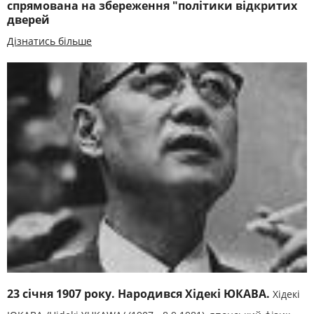
спрямована на збереження "політики відкритих
дверей
Дізнатись більше
23 січня 1907 року. Народився Хідекі ЮКАВА.
Хідекі