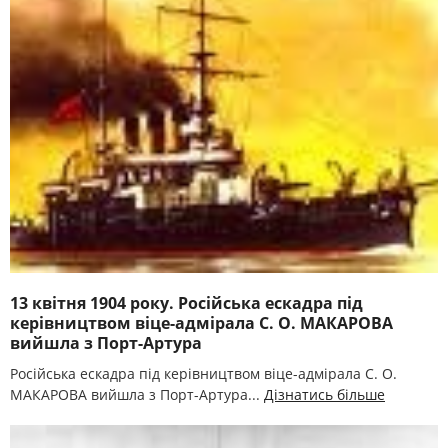
13 квітня 1904 року. Російська ескадра під
керівництвом віце-адмірала С. О. МАКАРОВА
вийшла з Порт-Артура
Російська ескадра під керівництвом віце-адмірала С. О.
МАКАРОВА вийшла з Порт-Артура...
Дізнатись більше