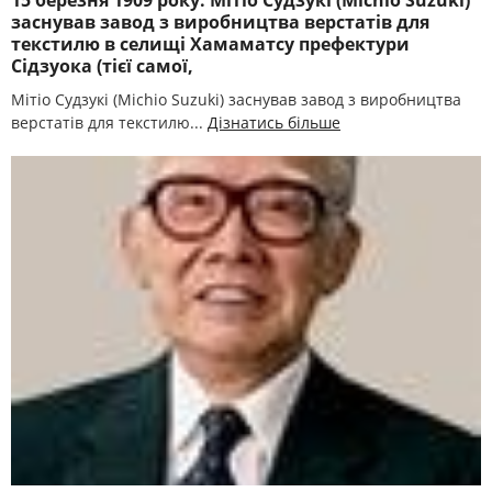
15 березня 1909 року. Мітіо Судзукі (Mіchіo Suzukі)
заснував завод з виробництва верстатів для
текстилю в селищі Хамаматсу префектури
Сідзуока (тієї самої,
Мітіо Судзукі (Mіchіo Suzukі) заснував завод з виробництва
верстатів для текстилю...
Дізнатись більше