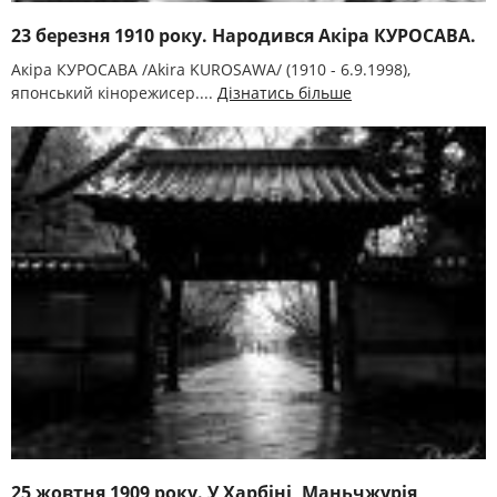
23 березня 1910 року. Народився Акіра КУРОСАВА.
Акіра КУРОСАВА /Akira KUROSAWA/ (1910 - 6.9.1998),
японський кінорежисер....
Дізнатись більше
25 жовтня 1909 року. У Харбіні, Маньчжурія,