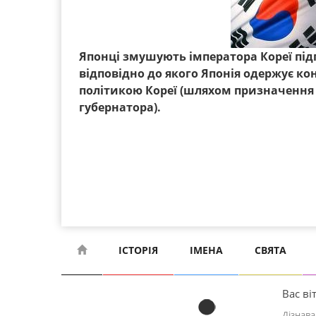
Японці змушують імператора Кореї під
відповідно до якого Японія одержує к
політикою Кореї (шляхом призначення 
губернатора).
ІСТОРІЯ
ІМЕНА
СВЯТА
Вас віт
Дізнава