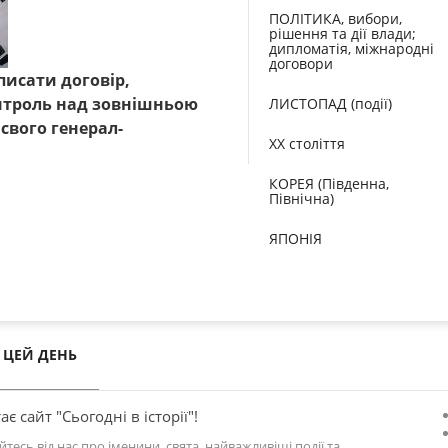
ПОЛІТИКА, вибори,
рішення та дії влади;
дипломатія, міжнародні
договори
писати договір,
онтроль над зовнішньою
ЛИСТОПАД (події)
свого генерал-
XX століття
КОРЕЯ (Південна,
Північна)
ЯПОНІЯ
ЦЕЙ ДЕНЬ
ає сайт "Сьогодні в історії"!
йтесь від нас про іменини, свята, найважливіші події та