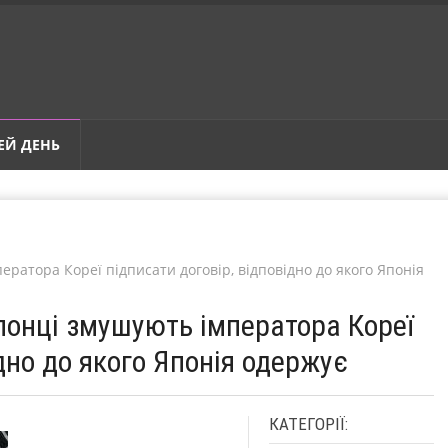
ЕЙ ДЕНЬ
ератора Кореї підписати договір, відповідно до якого Японія
понці змушують імператора Кореї
дно до якого Японія одержує
КАТЕГОРІЇ: