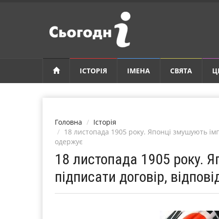
ІСТОРІЯ
ІМЕНА
СВЯТА
Ц
Головна
Історія
18 листопада 1905 року. Японці змушують імп
одержує
18 листопада 1905 року. Я
підписати договір, відпові