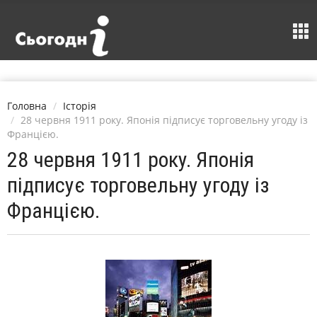
Головна
Історія
28 червня 1911 року. Японія підписує торговельну угоду із
Францією.
28 червня 1911 року. Японія
підписує торговельну угоду із
Францією.