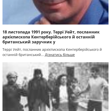
18 листопада 1991 року. Террі Уейт, посланник
архієпископа Кентерберійського й останній
британський заручник у
Террі Уейт, посланник архієпископа Кентерберійського й
останній британський...
Дізнатись більше