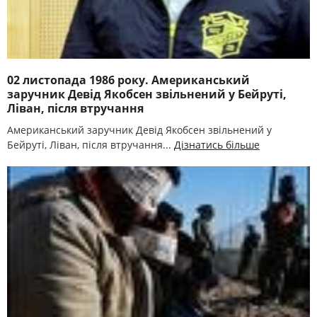
02 листопада 1986 року. Американський
заручник Девід Якобсен звільнений у Бейруті,
Ліван, після втручання
Американський заручник Девід Якобсен звільнений у
Бейруті, Ліван, після втручання...
Дізнатись більше