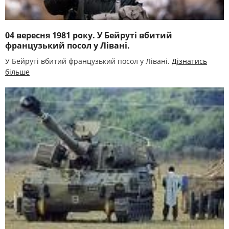
04 вересня 1981 року. У Бейруті вбитий
французький посол у Лівані.
У Бейруті вбитий французький посол у Лівані.
Дізнатись
більше