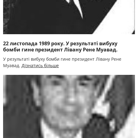
22 листопада 1989 року. У результаті вибуху
бомби гине президент Лівану Рене Муавад.
У результаті вибуху бомби гине президент Лівану Рене
Муавад.
Дізнатись більше