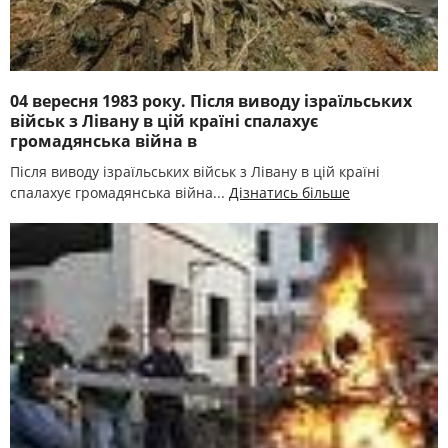
04 вересня 1983 року. Після виводу ізраїльських
військ з Лівану в цій країні спалахує
громадянська війна в
Після виводу ізраїльських військ з Лівану в цій країні
спалахує громадянська війна...
Дізнатись більше