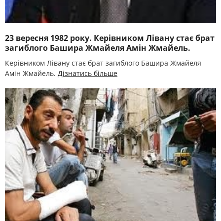
23 вересня 1982 року. Керівником Лівану стає брат
загиблого Башира Жмайеля Амін Жмайель.
Керівником Лівану стає брат загиблого Башира Жмайеля
Амін Жмайель.
Дізнатись більше