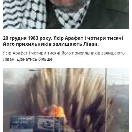
20 грудня 1983 року. Ясір Арафат і чотири тисячі
його прихильників залишають Ліван.
Ясір Арафат і чотири тисячі його прихильників залишають
Ліван.
Дізнатись більше