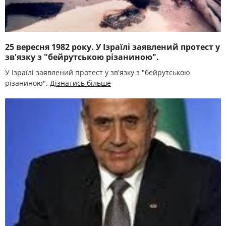
25 вересня 1982 року. У Ізраїлі заявлений протест у
зв'язку з "бейрутською різаниною".
У Ізраїлі заявлений протест у зв'язку з "бейрутською
різаниною".
Дізнатись більше