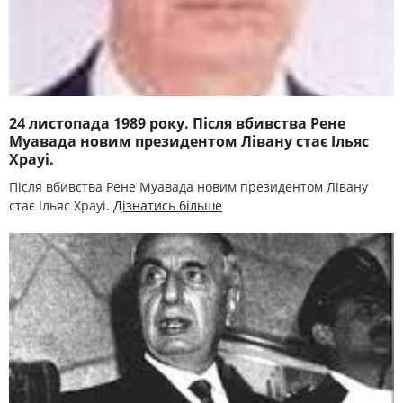
24 листопада 1989 року. Після вбивства Рене
Муавада новим президентом Лівану стає Ільяс
Храуі.
Після вбивства Рене Муавада новим президентом Лівану
стає Ільяс Храуі.
Дізнатись більше