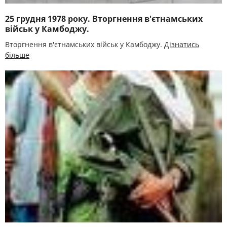
25 грудня 1978 року. Вторгнення в'єтнамських
військ у Камбоджу.
Вторгнення в'єтнамських військ у Камбоджу.
Дізнатись
більше