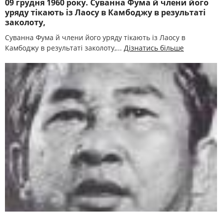
09 грудня 1960 року. Суванна Фума й члени його
уряду тікають із Лаосу в Камбоджу в результаті
заколоту,
Суванна Фума й члени його уряду тікають із Лаосу в
Камбоджу в результаті заколоту,...
Дізнатись більше