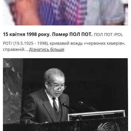
15 квітня 1998 року. Помер ПОЛ ПОТ.
ПОЛ ПОТ /POL
POT/ (19.5.1925 - 1998), кривавий вождь «червоних кхмерів»,
справжній...
Дізнатись більше