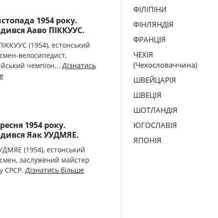
ФІЛІПІНИ
истопада 1954 року.
ФІНЛЯНДІЯ
дився Ааво ПІККУУС.
ФРАНЦІЯ
ПІККУУС (1954), естонський
ЧЕХІЯ
смен-велосипедист,
(Чехословаччина)
ійський чемпіон...
Дізнатись
е
ШВЕЙЦАРІЯ
ШВЕЦІЯ
ШОТЛАНДІЯ
ересня 1954 року.
ЮГОСЛАВІЯ
дився Яак УУДМЯЕ.
ЯПОНІЯ
УДМЯЕ (1954), естонський
смен, заслужений майстер
у СРСР.
Дізнатись більше