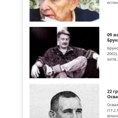
естон
09 ж
Брун
Бруно
2002)
хотів.
22 г
Осва
Освал
(17.2
вільно