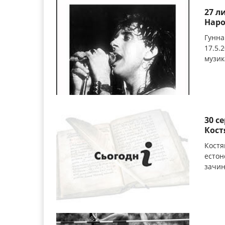
27 л
Наро
Гунна
17.5.
музика
30 с
Кост
Костя
естон
зачин