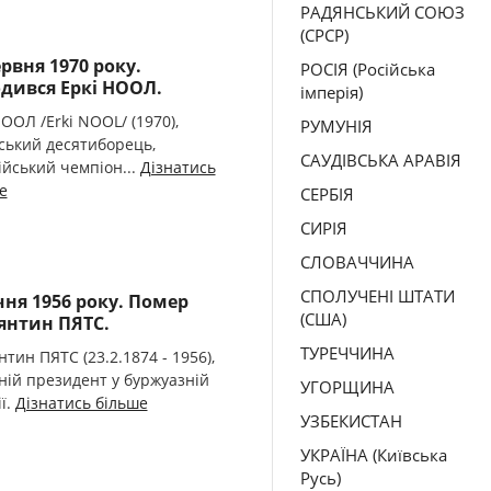
РАДЯНСЬКИЙ СОЮЗ
(СРСР)
ервня 1970 року.
РОСІЯ (Російська
дився Еркі НООЛ.
імперія)
НООЛ /Erkі NOOL/ (1970),
РУМУНІЯ
ський десятиборець,
САУДІВСЬКА АРАВІЯ
ійський чемпіон...
Дізнатись
е
СЕРБІЯ
СИРІЯ
СЛОВАЧЧИНА
СПОЛУЧЕНІ ШТАТИ
ічня 1956 року. Помер
(США)
янтин ПЯТС.
ТУРЕЧЧИНА
нтин ПЯТС (23.2.1874 - 1956),
ній президент у буржуазній
УГОРЩИНА
ї.
Дізнатись більше
УЗБЕКИСТАН
УКРАЇНА (Київська
Русь)