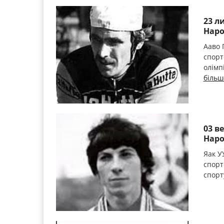
23 л
Наро
Ааво 
спорт
олімп
більш
03 в
Наро
Яак У
спорт
спорт