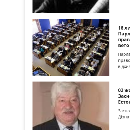
16 л
Парл
прав
вето
Парла
право
відхи
02 ж
Засн
Естон
Засно
Дізна