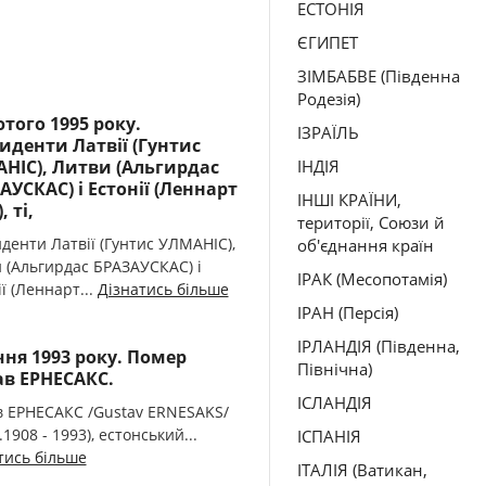
ЕСТОНІЯ
ЄГИПЕТ
ЗІМБАБВЕ (Південна
Родезія)
ютого 1995 року.
ІЗРАЇЛЬ
иденти Латвії (Гунтис
НІС), Литви (Альгирдас
ІНДІЯ
АУСКАС) і Естонії (Леннарт
ІНШІ КРАЇНИ,
, ті,
території, Союзи й
денти Латвії (Гунтис УЛМАНІС),
об'єднання країн
 (Альгирдас БРАЗАУСКАС) і
ІРАК (Месопотамія)
ї (Леннарт...
Дізнатись більше
ІРАН (Персія)
ІРЛАНДІЯ (Південна,
ічня 1993 року. Помер
Північна)
ав ЕРНЕСАКС.
ІСЛАНДІЯ
в ЕРНЕСАКС /Gustav ERNESAKS/
.1908 - 1993), естонський...
ІСПАНІЯ
тись більше
ІТАЛІЯ (Ватикан,