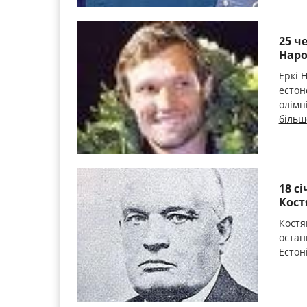
25 ч
Наро
Еркі 
естон
олімп
більш
18 с
Кост
Костя
остан
Естоні