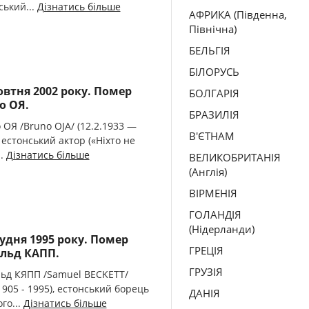
ський...
Дізнатись більше
АФРИКА (Південна,
Північна)
БЕЛЬГІЯ
БІЛОРУСЬ
овтня 2002 року. Помер
БОЛГАРІЯ
о ОЯ.
БРАЗИЛІЯ
 ОЯ /Bruno OJA/ (12.2.1933 —
В'ЄТНАМ
, естонський актор («Ніхто не
..
Дізнатись більше
ВЕЛИКОБРИТАНІЯ
(Англія)
ВІРМЕНІЯ
ГОЛАНДІЯ
(Нідерланди)
рудня 1995 року. Помер
ГРЕЦІЯ
льд КАПП.
ГРУЗІЯ
ьд КЯПП /Samuel BECKETT/
.1905 - 1995), естонський борець
ДАНІЯ
го...
Дізнатись більше