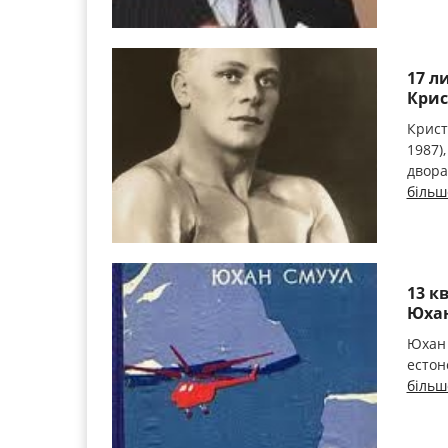
17 л
Крис
Крист
1987)
двора
більш
13 к
Юхан
Юхан 
естон
більш