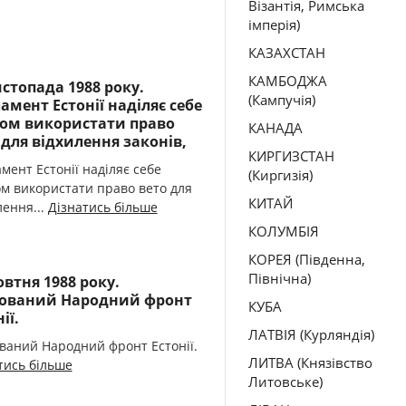
Візантія, Римська
імперія)
КАЗАХСТАН
КАМБОДЖА
истопада 1988 року.
(Кампучія)
амент Естонії наділяє себе
ом використати право
КАНАДА
 для відхилення законів,
КИРГИЗСТАН
мент Естонії наділяє себе
(Киргизія)
м використати право вето для
КИТАЙ
лення...
Дізнатись більше
КОЛУМБІЯ
КОРЕЯ (Південна,
Північна)
овтня 1988 року.
ований Народний фронт
КУБА
ії.
ЛАТВІЯ (Курляндія)
ваний Народний фронт Естонії.
ЛИТВА (Князівство
тись більше
Литовське)