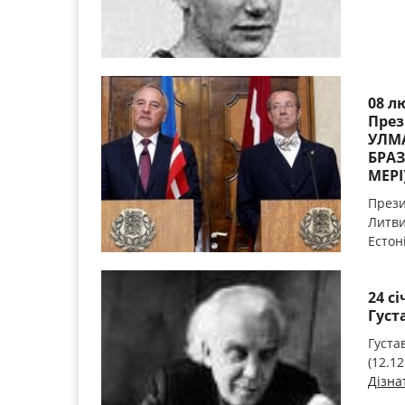
08 л
През
УЛМА
БРАЗ
МЕРІ)
Прези
Литви
Естоні
24 с
Густ
Густа
(12.12
Дізна