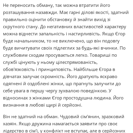
Не переносить обману, так можна втратити його
розташування назавжди. Має гарні ділові якості, здатний
правильно оцінити обстановку й знайти вихід зі
скрутного стану. До негативних властивостей характеру
можна віднести запальність і настирливість. Якщо Єгор
буде начальником, то не виключено, що він подовгу
буде вичитувати своїх підлеглих за будь-які вчинки. По
службовим сходам просувається легко. Товариші по
службі цінують у ньому цілеспрямованість,
обов'язковість і принциповість. Найбільше Єгора в
дівчатах залучає скромність. Його дратують яскраво
одягнені й оздоблені жінки, що прагнуть залучити до
себе увага в першу чергу зухвалою поведінкою. У
відносинах з жінками Єгор простодушна людина. Його
визнання в любові щирі й серйозні.
Він не здатний на обман. Чудовий сім'янин, зразковий
хазяїн. Якщо дружина намагається заявити про своє
лідерство в сім'ї, у конфлікт не вступає, але в серйозних