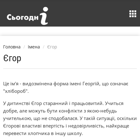
Головна
Імена
Єгор
Єгор
Це ім'я - видозмінена форма імені Георгій, що означає
"хлібороб".
У дитинстві Єгор старанний і працьовитий. Учиться
добре, але можуть бути конфлікти з якою-небудь
учителькою, що не сподобалася. У такій ситуації, оскільки
Єгорові властиві впертість і недовірливість, найкраще
перевести хлопчика в іншу школу.