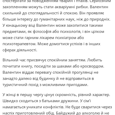
спостерігати за поводженням тварин і птахів. Серйозним
захопленням можуть стати акваріумні рибки. Валентин
схильний до споглядальності й спокою. Він проявляє
більше інтересу до гуманітарних наук, ніж до природніх.
У юнацькому віці Валентин може захопитися такими
предметами, як філософія або психологія, і він цілком
може стати гарним лікарем психіатром або
психотерапевтом. Може домогтися успіхів і в інших
сферах діяльності.
Вільний час присвячує спокійним заняттям. Любить
почитати книгу, посидіти за шахами або кросвордом.
Валентин віддає перевагу спокійній прогулянці не
занадто далеко від будинку й не відправиться в
туристичний похід з можливими пригодами.
У жінці в першу чергу цінує скромність, рівний характер.
Швидко сходиться з батьками дружини. У сім'ї
намагається уникати конфліктів. Не буде сваритися через
наспіх приготовлений обід. Байдужий до алкоголю й не