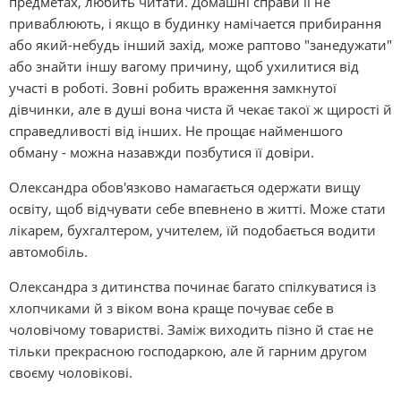
предметах, любить читати. Домашні справи її не
приваблюють, і якщо в будинку намічается прибирання
або який-небудь інший захід, може раптово "занедужати"
або знайти іншу вагому причину, щоб ухилитися від
участі в роботі. Зовні робить враження замкнутої
дівчинки, але в душі вона чиста й чекає такої ж щирості й
справедливості від інших. Не прощає найменшого
обману - можна назавжди позбутися її довіри.
Олександра обов'язково намагається одержати вищу
освіту, щоб відчувати себе впевнено в житті. Може стати
лікарем, бухгалтером, учителем, їй подобається водити
автомобіль.
Олександра з дитинства починає багато спілкуватися із
хлопчиками й з віком вона краще почуває себе в
чоловічому товаристві. Заміж виходить пізно й стає не
тільки прекрасною господаркою, але й гарним другом
своєму чоловікові.