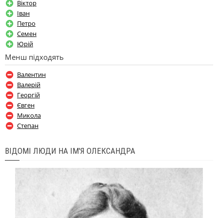
Віктор
Іван
Петро
Семен
Юрій
Менш підходять
Валентин
Валерій
Георгій
Євген
Микола
Степан
ВІДОМІ ЛЮДИ НА ІМ'Я ОЛЕКСАНДРА