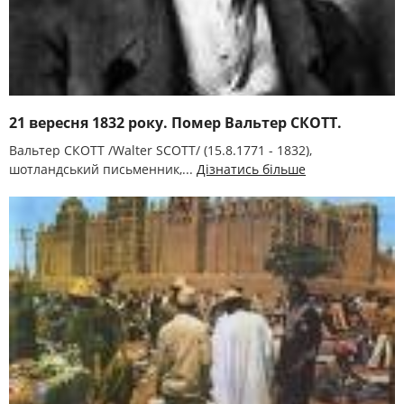
21 вересня 1832 року. Помер Вальтер СКОТТ.
Вальтер СКОТТ /Walter SCOTT/ (15.8.1771 - 1832),
шотландський письменник,...
Дізнатись більше