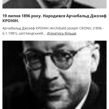
19 липня 1896 року. Народився Арчибальд Джозеф
КРОНІН.
Арчибальд Джозеф КРОНІН /Archіbald Joseph CRONІ/, (1896 -
6.1.1981), шотландський...
Дізнатись більше