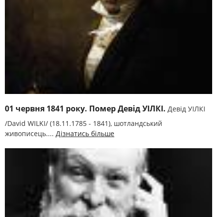
01 червня 1841 року. Помер Девід УІЛКІ.
Девід УІЛКІ
/Davіd WІLKІ/ (18.11.1785 - 1841), шотландський
живописець....
Дізнатись більше