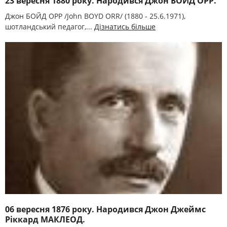
23 вересня 1880 року. Народився Джон БОЙД ОРР.
Джон БОЙД ОРР /John BOYD ORR/ (1880 - 25.6.1971),
шотландський педагог,...
Дізнатись більше
06 вересня 1876 року. Народився Джон Джеймс
Ріккард МАКЛЕОД.