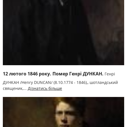
12 лютого 1846 року. Помер Генрі ДУНКАН.
Генрі
ДУНКАН /Henry DUNCAN/ (8.10.1774 - 1846),, шотландський
священик,...
Дізнатись більше