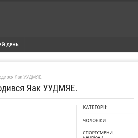
ЕЙ ДЕНЬ
родився Яак УУДМЯЕ.
родився Яак УУДМЯЕ.
КАТЕГОРІЇ:
ЧОЛОВІКИ
СПОРТСМЕНИ,
чемпіони,