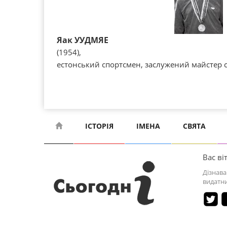
Яак УУДМЯЕ
(1954),
естонський спортсмен, заслужений майстер с
ІСТОРІЯ
ІМЕНА
СВЯТА
Вас віт
Дізнава
видатни