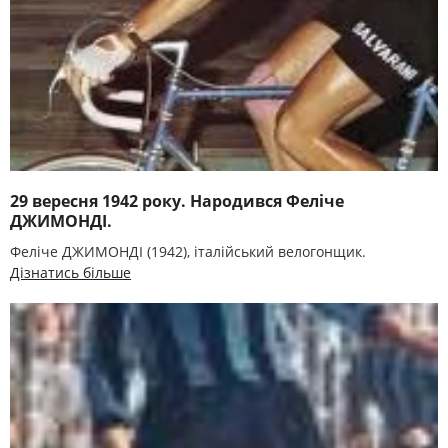
29 вересня 1942 року. Народився Феліче
ДЖИМОНДІ.
Феліче ДЖИМОНДІ (1942), італійський велогонщик.
Дізнатись більше