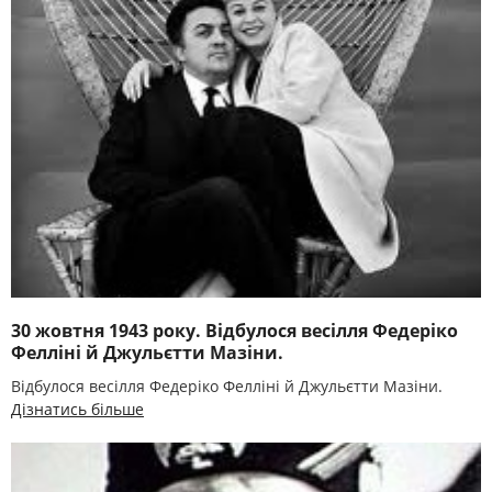
30 жовтня 1943 року. Відбулося весілля Федеріко
Фелліні й Джульєтти Мазіни.
Відбулося весілля Федеріко Фелліні й Джульєтти Мазіни.
Дізнатись більше