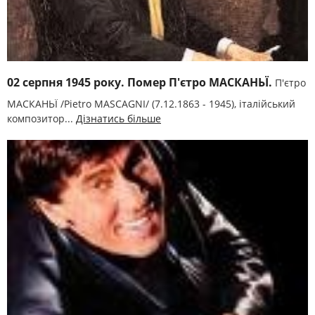
02 серпня 1945 року. Помер П'єтро МАСКАНЬЇ.
П'єтро
МАСКАНЬЇ /Pietro MASCAGNI/ (7.12.1863 - 1945), італійський
композитор...
Дізнатись більше