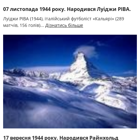
07 листопада 1944 року. Народився Луіджи РІВА.
Луіджи РІВА (1944), італійський футболіст «Кальярі» (289
матчів, 156 голів)...
Дізнатись більше
17 вересня 1944 року. Народився Райнхольд