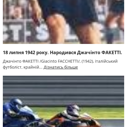
18 липня 1942 року. Народився Джачінто ФАКЕТТІ.
Джачінто ФАКЕТТІ /Gіacіnto FACCHETTІ/, (1942), італійський
футболіст, крайній...
Дізнатись більше