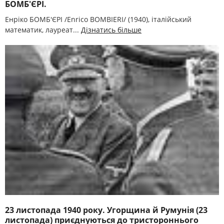
БОМБ'ЄРІ.
Енріко БОМБ'ЄРІ /Enrico BOMBIERI/ (1940), італійський
математик, лауреат...
Дізнатись більше
23 листопада 1940 року. Угорщина й Румунія (23
листопада) приєднуються до тристороннього