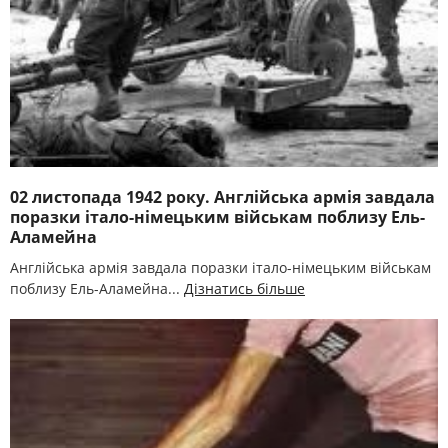
02 листопада 1942 року. Англійська армія завдала
поразки італо-німецьким військам поблизу Ель-
Аламейна
Англійська армія завдала поразки італо-німецьким військам
поблизу Ель-Аламейна...
Дізнатись більше