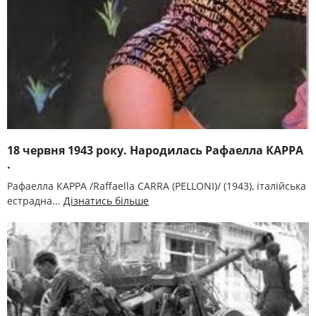
18 червня 1943 року. Народилась Рафаелла КАРРА
.
Рафаелла КАРРА /Raffaella CARRA (PELLONІ)/ (1943), італійська
естрадна...
Дізнатись більше