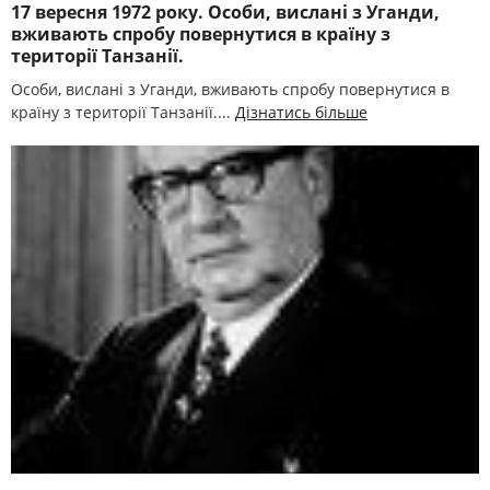
17 вересня 1972 року. Особи, вислані з Уганди,
вживають спробу повернутися в країну з
території Танзанії.
Особи, вислані з Уганди, вживають спробу повернутися в
країну з території Танзанії....
Дізнатись більше