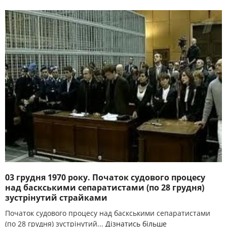
03 грудня 1970 року. Початок судового процесу
над баскськими сепаратистами (по 28 грудня)
зустрінутий страйками
Початок судового процесу над баскськими сепаратистами
(по 28 грудня) зустрінутий...
Дізнатись більше