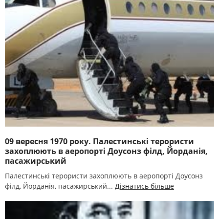
09 вересня 1970 року. Палестинські терористи
захоплюють в аеропорті Доусонз філд, Йорданія,
пасажирський
Палестинські терористи захоплюють в аеропорті Доусонз
філд, Йорданія, пасажирський...
Дізнатись більше