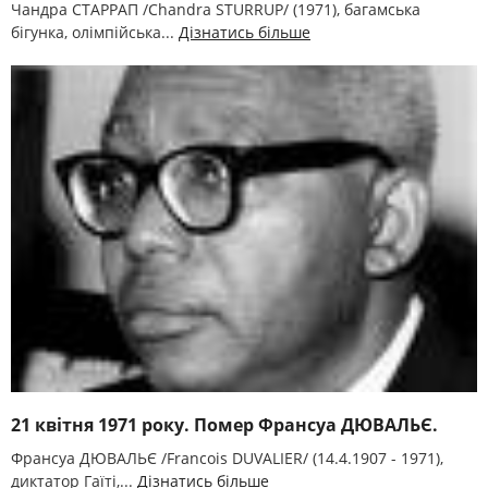
Чандра СТАРРАП /Chandra STURRUP/ (1971), багамська
бігунка, олімпійська...
Дізнатись більше
21 квітня 1971 року. Помер Франсуа ДЮВАЛЬЄ.
Франсуа ДЮВАЛЬЄ /Francois DUVALIER/ (14.4.1907 - 1971),
диктатор Гаїті,...
Дізнатись більше