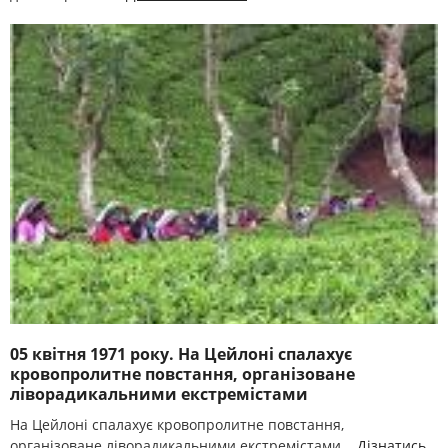
05 квітня 1971 року. На Цейлоні спалахує
кровопролитне повстання, організоване
ліворадикальними екстремістами
На Цейлоні спалахує кровопролитне повстання,
організоване ліворадикальними екстремістами...
Дізнатись