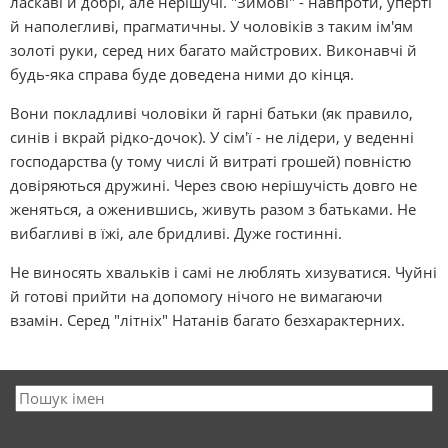
ласкаві й добрі, але нерішучі. "Зимові" - навпроти, уперті
й наполегливі, прагматичны. У чоловіків з таким ім'ям
золоті руки, серед них багато майстрових. Виконавчі й
будь-яка справа буде доведена ними до кінця.
Вони покладливі чоловіки й гарні батьки (як правило,
синів і вкрай рідко-дочок). У сім'ї - не лідери, у веденні
господарства (у тому числі й витраті грошей) повністю
довіряються дружині. Через свою нерішучість довго не
женяться, а оженившись, живуть разом з батьками. Не
вибагливі в їжі, але бридливі. Дуже гостинні.
Не виносять хвальків і самі не люблять хизуватися. Чуйні
й готові прийти на допомогу нічого не вимагаючи
взамін. Серед "літніх" Натанів багато безхарактерних.