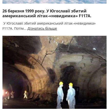
26 березня 1999 року. У Югославії збитий
американський літак-«невидимка» F117A.
У Югославії збитий американський літак-«невидимка»
F117A. Потім...
Дізнатись більше