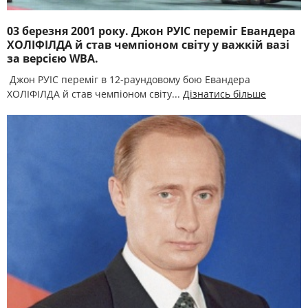
03 березня 2001 року. Джон РУІС переміг Евандера
ХОЛІФІЛДА й став чемпіоном світу у важкій вазі
за версією WBA.
Джон РУІС переміг в 12-раундовому бою Евандера
ХОЛІФІЛДА й став чемпіоном світу...
Дізнатись більше