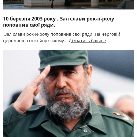
10 березня 2003 року . Зал слави рок-н-ролу
поповнив свої ряди.
Зал слави рок-н-ролу поповнив свої ряди. На черговій
церемонії в нью-йоркському...
Дізнатись більше