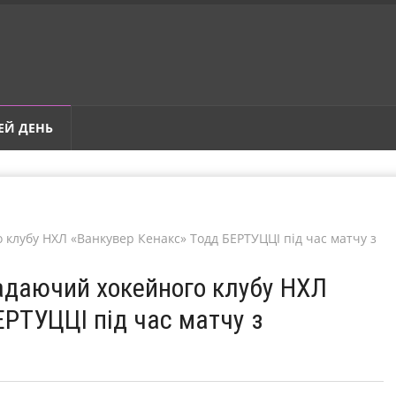
ЕЙ ДЕНЬ
 клубу НХЛ «Ванкувер Кенакс» Тодд БЕРТУЦЦІ під час матчу з
падаючий хокейного клубу НХЛ
ЕРТУЦЦІ під час матчу з