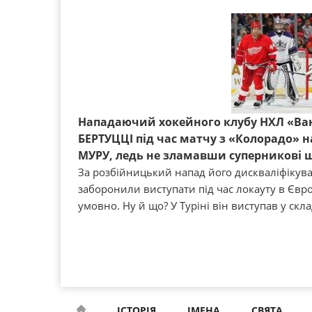
Нападаючий хокейного клубу НХЛ «Ван
БЕРТУЦЦІ під час матчу з «Колорадо» н
МУРУ, ледь не зламавши суперникові 
За розбійницький напад його дискваліфікува
заборонили виступати під час локауту в Євро
умовно. Ну й що? У Туріні він виступав у скла
ІСТОРІЯ
ІМЕНА
СВЯТА