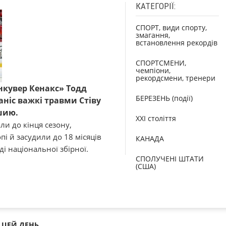
КАТЕГОРІЇ:
СПОРТ, види спорту,
змагання,
встановлення рекордів
СПОРТСМЕНИ,
чемпіони,
рекордсмени, тренери
кувер Кенакс» Тодд
БЕРЕЗЕНЬ (події)
аніс важкі травми Стіву
шию.
XXI століття
ли до кінця сезону,
пі й засудили до 18 місяців
КАНАДА
ді національної збірної.
СПОЛУЧЕНІ ШТАТИ
(США)
ЦЕЙ ДЕНЬ