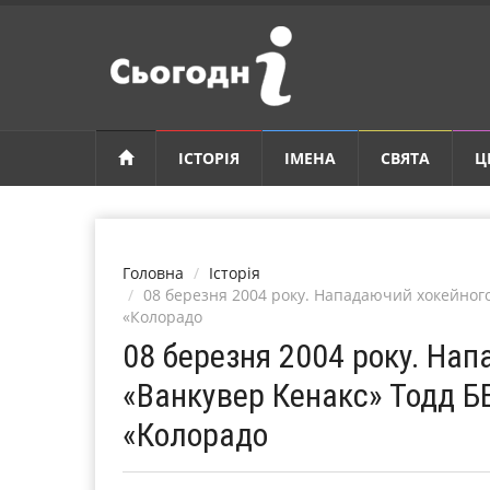
ІСТОРІЯ
ІМЕНА
СВЯТА
Ц
Головна
Історія
08 березня 2004 року. Нападаючий хокейного
«Колорадо
08 березня 2004 року. На
«Ванкувер Кенакс» Тодд Б
«Колорадо