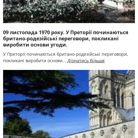
09 листопада 1970 року. У Преторії починаються
британо-родезійські переговори, покликані
виробити основи угоди.
У Преторії починаються британо-родезійські переговори,
покликані виробити основи...
Дізнатись більше