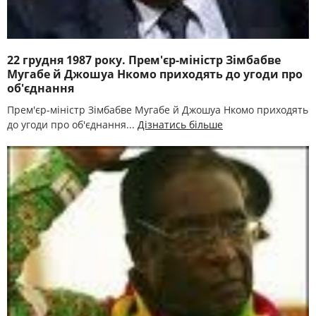
22 грудня 1987 року. Прем'єр-міністр Зімбабве
Мугабе й Джошуа Нкомо приходять до угоди про
об'єднання
Прем'єр-міністр Зімбабве Мугабе й Джошуа Нкомо приходять
до угоди про об'єднання...
Дізнатись більше