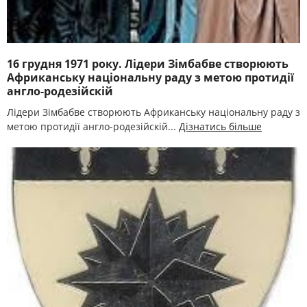
16 грудня 1971 року. Лідери Зімбабве створюють
Африканську національну раду з метою протидії
англо-родезійскій
Лідери Зімбабве створюють Африканську національну раду з
метою протидії англо-родезійскій...
Дізнатись більше