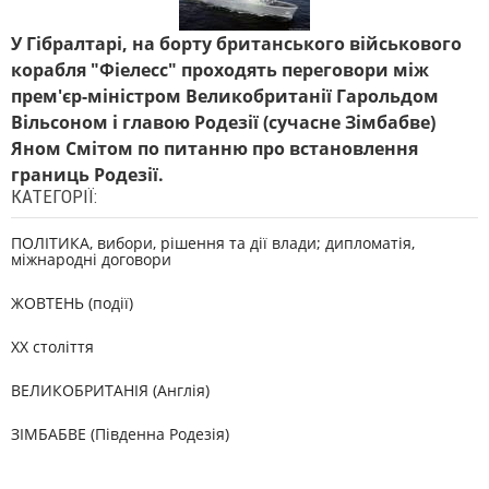
У Гібралтарі, на борту британського військового
корабля "Фіелесс" проходять переговори між
прем'єр-міністром Великобританії Гарольдом
Вільсоном і главою Родезії (сучасне Зімбабве)
Яном Смітом по питанню про встановлення
границь Родезії.
КАТЕГОРІЇ:
ПОЛІТИКА, вибори, рішення та дії влади; дипломатія,
міжнародні договори
ЖОВТЕНЬ (події)
XX століття
ВЕЛИКОБРИТАНІЯ (Англія)
ЗІМБАБВЕ (Південна Родезія)