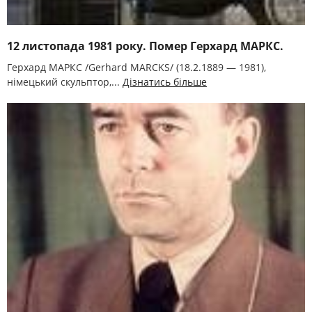
12 листопада 1981 року. Помер Герхард МАРКС.
Герхард МАРКС /Gerhard MARCKS/ (18.2.1889 — 1981),
німецький скульптор,...
Дізнатись більше