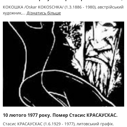
КОКОШКА /Oskar KOKOSCHKA/ (1.3.1886 - 1980), австрійський
художник,...
Дізнатись більше
10 лютого 1977 року. Помер Стасис КРАСАУСКАС.
Стасис КРАСАУСКАС (1.6.1929 - 1977), литовський графік.