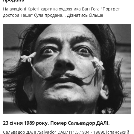
На аукціоні Крісті картина художника Ван Гога "Портрет
доктора Гаше" була продана...
Дізнатись більше
23 січня 1989 року. Помер Сальвадор ДАЛІ.
Сальвадор ДАЛІ /Salvador DALI/ (11.5.1904 - 1989), іспанський