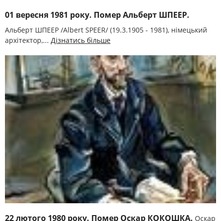
01 вересня 1981 року. Помер Альберт ШПЕЕР.
Альберт ШПЕЕР /Albert SPEER/ (19.3.1905 - 1981), німецький
архітектор,...
Дізнатись більше
22 лютого 1980 року. Помер Оскар КОКОШКА.
Оскар