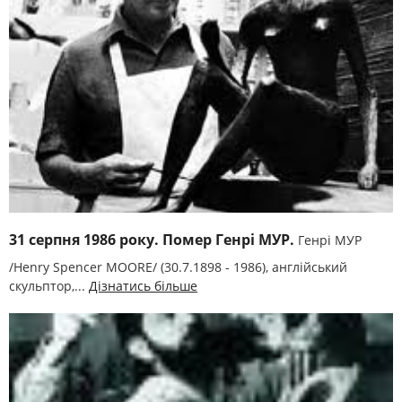
31 серпня 1986 року. Помер Генрі МУР.
Генрі МУР
/Henry Spencer MOORE/ (30.7.1898 - 1986), англійський
скульптор,...
Дізнатись більше