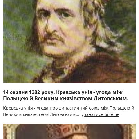
14 серпня 1382 року. Кревська унія - угода між
Польщею й Великим князівством Литовським.
Кревська унія - угода про династичний союз між Польщею й
Великим князівством Литовським....
Дізнатись більше