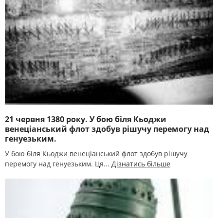
21 червня 1380 року. У бою біля Кьоджи
венеціанський флот здобув рішучу перемогу над
генуезьким.
У бою біля Кьоджи венеціанський флот здобув рішучу
перемогу над генуезьким. Ця...
Дізнатись більше