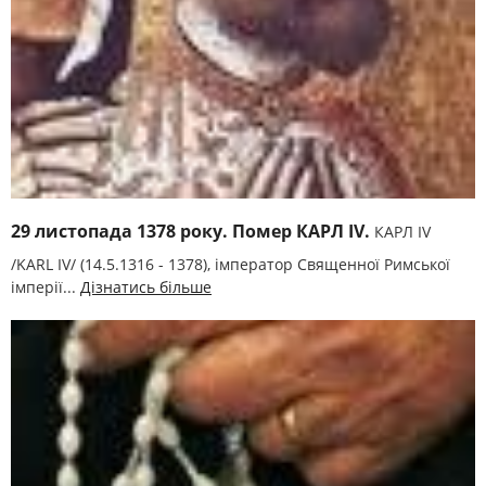
29 листопада 1378 року. Помер КАРЛ IV.
КАРЛ IV
/KARL IV/ (14.5.1316 - 1378), імператор Священної Римської
імперії...
Дізнатись більше