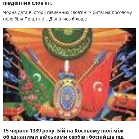
південних слов'ян.
Чорна дата в історії південних слов'ян. У битві на Косовому
поле біля Пріштіни...
Дізнатись більше
15 червня 1389 року. Бій на Косовому полі між
об'єднаними військами сербів і боснійців під