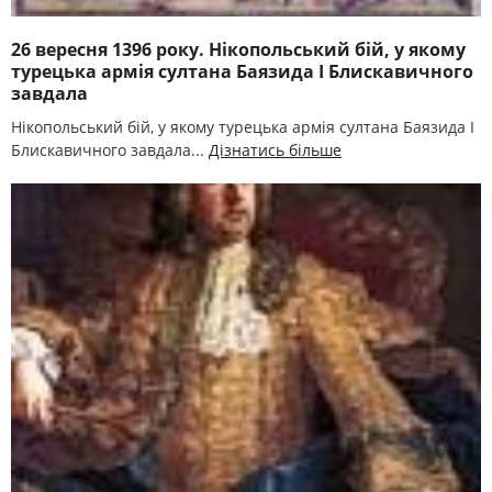
26 вересня 1396 року. Нікопольський бій, у якому
турецька армія султана Баязида І Блискавичного
завдала
Нікопольський бій, у якому турецька армія султана Баязида І
Блискавичного завдала...
Дізнатись більше