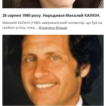
26 серпня 1980 року. Народився Маколей КАЛКІН.
Маколей КАЛКІН (1980), американський кіноактор, що був на
гребені успіху, поки...
Дізнатись більше