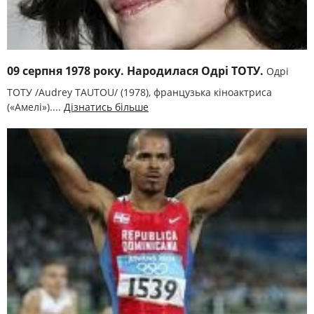
09 серпня 1978 року. Народилася Одрі ТОТУ.
Одрі
ТОТУ /Audrey TAUTOU/ (1978), французька кіноактриса
(«Амелі»)....
Дізнатись більше