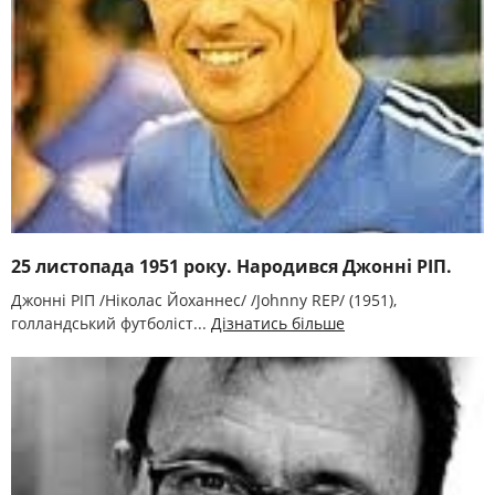
25 листопада 1951 року. Народився Джонні РІП.
Джонні РІП /Ніколас Йоханнес/ /Johnny REP/ (1951),
голландський футболіст...
Дізнатись більше