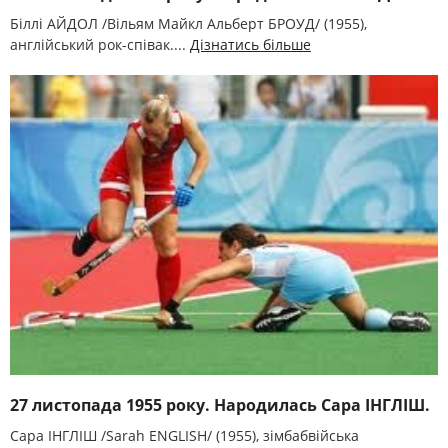
Біллі АЙДОЛ /Вільям Майкл Альберт БРОУД/ (1955),
англійський рок-співак....
Дізнатись більше
27 листопада 1955 року. Народилась Сара ІНГЛІШ.
Сара ІНГЛІШ /Sarah ENGLISH/ (1955), зімбабвійська