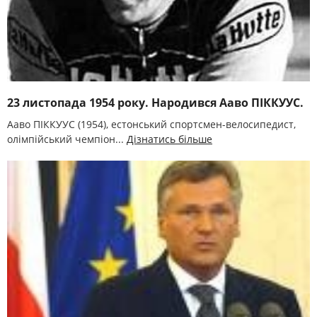
23 листопада 1954 року. Народився Ааво ПІККУУС.
Ааво ПІККУУС (1954), естонський спортсмен-велосипедист,
олімпійський чемпіон...
Дізнатись більше