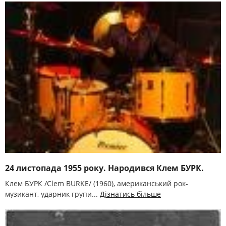
24 листопада 1955 року. Народився Клем БУРК.
Клем БУРК /Clem BURKE/ (1960), американський рок-
музикант, ударник групи...
Дізнатись більше