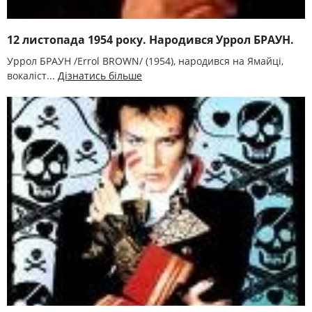
12 листопада 1954 року. Народився Уррол БРАУН.
Уррол БРАУН /Errol BROWN/ (1954), народився на Ямайці,
вокаліст...
Дізнатись більше