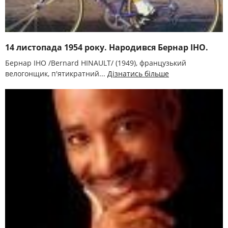
14 листопада 1954 року. Народився Бернар ІНО.
Бернар ІНО /Bernard HINAULT/ (1949), французький
велогонщик, п'ятикратний...
Дізнатись більше