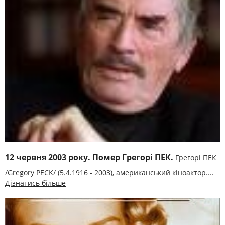
12 червня 2003 року. Помер Грегорі ПЕК.
Грегорі ПЕК
/Gregory PECK/ (5.4.1916 - 2003), американський кіноактор....
Дізнатись більше