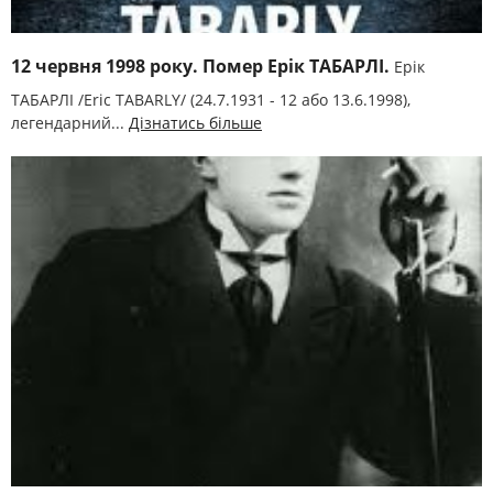
12 червня 1998 року. Помер Ерік ТАБАРЛІ.
Ерік
ТАБАРЛІ /Erіc TABARLY/ (24.7.1931 - 12 або 13.6.1998),
легендарний...
Дізнатись більше