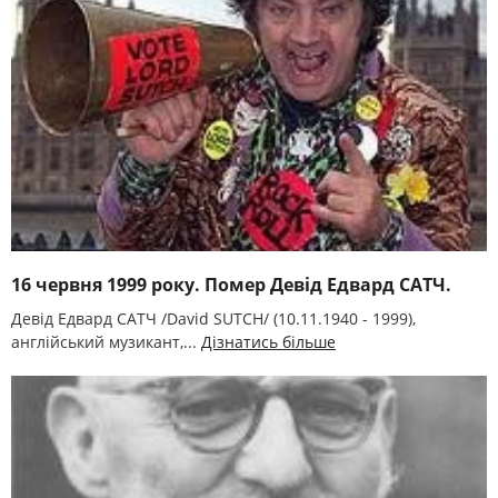
16 червня 1999 року. Помер Девід Едвард САТЧ.
Девід Едвард САТЧ /Davіd SUTCH/ (10.11.1940 - 1999),
англійський музикант,...
Дізнатись більше