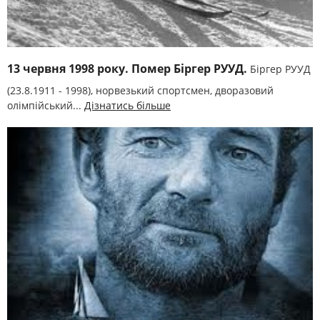
13 червня 1998 року. Помер Біргер РУУД.
Біргер РУУД
(23.8.1911 - 1998), норвезький спортсмен, дворазовий
олімпійський...
Дізнатись більше