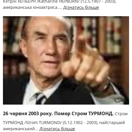
Кетрін ХЕПБЕРН /Katharіne HEPBURN/ (12.5.1907 - 2003),
американська кіноактриса....
Дізнатись більше
26 червня 2003 року. Помер Стром ТУРМОНД.
Стром
ТУРМОНД /Strom TURMOND/ (5.12.1902 - 2003), найстарший
американський...
Дізнатись більше