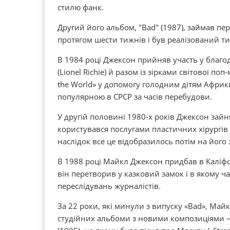
стилю фанк.
Другий його альбом, "Bad" (1987), займав пе
протягом шести тижнів і був реалізований т
В 1984 році Джексон прийняв участь у благо
(Lionel Richie) й разом із зірками світової по
the World» у допомогу голодним дітям Африк
популярною в СРСР за часів перебудови.
У другій половині 1980-х років Джексон зай
користувався послугами пластичних хірургів
наслідок все це відобразилось потім на його 
В 1988 році Майкл Джексон придбав в Каліфо
він перетворив у казковий замок і в якому ч
переслідувань журналістів.
За 22 роки, які минули з випуску «Bad», Ма
студійних альбоми з новими композиціями — 