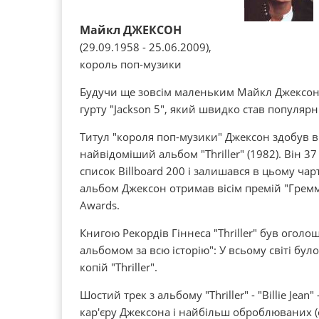
Майкл ДЖЕКСОН
(29.09.1958 - 25.06.2009),
король поп-музики
Будучи ще зовсім маленьким Майкл Джексон 
гурту "Jackson 5", який швидко став популяр
Титул "короля поп-музики" Джексон здобув в
найвідоміший альбом "Thriller" (1982). Він 37
список Billboard 200 і залишався в цьому чарт
альбом Джексон отримав вісім премій "Греммі
Awards.
Книгою Рекордів Гіннеса "Thriller" був ого
альбомом за всю історію": У всьому світі бу
копій "Thriller".
Шостий трек з альбому "Thriller" - "Billie Jean
кар'єру Джексона і найбільш оброблюваних (