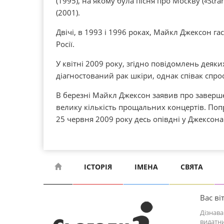
(1995), на якому була пісня про Москву («Stran
(2001).
Двічі, в 1993 і 1996 роках, Майкл Джексон г
Росії.
У квітні 2009 року, згідно повідомлень деяки
діагностований рак шкіри, однак співак спро
В березні Майкл Джексон заявив про заверше
велику кількість прощальних концертів. Попр
25 червня 2009 року десь опівдні у Джексона
ІСТОРІЯ
ІМЕНА
СВЯТА
Вас віт
Дізнава
видатни