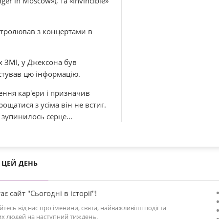
ger in Moscow»), та «Invincible»
астролював з концертами в
х ЗМІ, у Джексона був
стував цю інформацію.
ння кар'єри і призначив
ощатися з усіма він не встиг.
 зупинилось серце...
ЦЕЙ ДЕНЬ
ає сайт "Сьогодні в історії"!
йтесь від нас про іменини, свята, найважливіші події та
х людей на наступний тиждень.