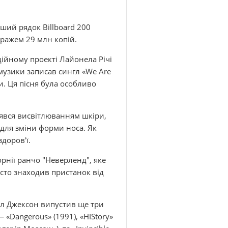
рший рядок Billboard 200
иражем 29 млн копій.
дійному проекті Лайонела Річі
п-музики записав сингл «We Are
и. Ця пісня була особливо
нявся висвітлюванням шкіри,
 для зміни форми носа. Як
здоров'ї.
рнії ранчо "Неверленд", яке
асто знаходив пристанок від
йкл Джексон випустив ще три
«Dangerous» (1991), «HIStory»