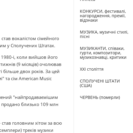
КОНКУРСИ, фестивалі,
нагородження, премії,
відзнаки
МУЗИКА, музичні стилі,
пісні
став вокалістом сімейного
ним у Сполучених Штатах.
МУЗИКАНТИ, співаки,
гурти, композитори,
 1980-і, коли вийшов його
музикознавці, критики
 тижнів (9 місяців) очолював
XXI століття
і більше двох років. За цей
" та сім American Music
СПОЛУЧЕНІ ШТАТИ
(США)
лошений "найпродаваємішим
ЧЕРВЕНЬ (померли)
ло продано близько 109 млн
" - став головним хітом за всю
семплери) треків музики