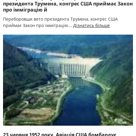
президента Трумена, конгрес США приймає Закон
про імміграцію й
Переборовши вето президента Трумена, конгрес США
приймає Закон про імміграцію...
Дізнатись більше
23 червня 1952 року. Авіація США бомбардує