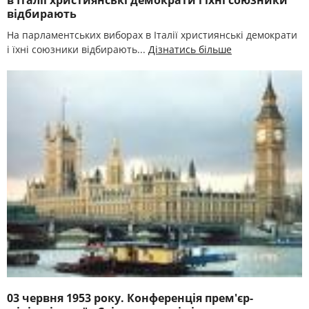
в Італії християнські демократи і їхні союзники
відбирають
На парламентських виборах в Італії християнські демократи
і їхні союзники відбирають...
Дізнатись більше
03 червня 1953 року. Конференція прем'єр-