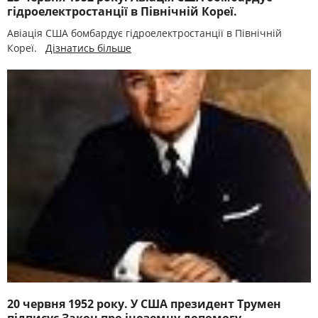
гідроелектростанції в Північній Кореї.
Авіація США бомбардує гідроелектростанції в Північній
Кореї.
Дізнатись більше
20 червня 1952 року. У США президент Трумен