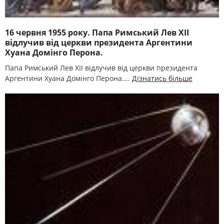
16 червня 1955 року. Папа Римський Лев XІІ
відлучив від церкви президента Аргентини
Хуана Домінго Перона.
Папа Римський Лев XІІ відлучив від церкви президента
Аргентини Хуана Домінго Перона....
Дізнатись більше