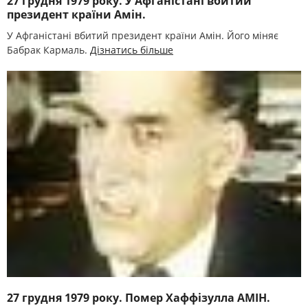
27 грудня 1979 року. У Афганістані вбитий
президент країни Амін.
У Афганістані вбитий президент країни Амін. Його міняє
Бабрак Кармаль.
Дізнатись більше
27 грудня 1979 року. Помер Хаффізулла АМІН.