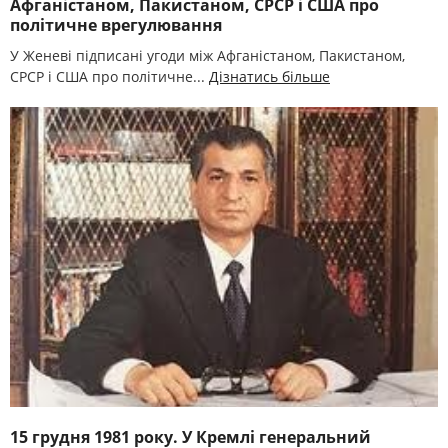
Афганістаном, Пакистаном, СРСР і США про
політичне врегулювання
У Женеві підписані угоди між Афганістаном, Пакистаном,
СРСР і США про політичне...
Дізнатись більше
15 грудня 1981 року. У Кремлі генеральний