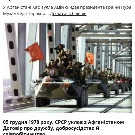
У Афганістані Хафізулла Амін скидає президента країни Нура
Мухаммеда Таракі й...
Дізнатись більше
05 грудня 1978 року. СРСР уклав з Афганістаном
Договір про дружбу, добросусідство й
співробітництво.