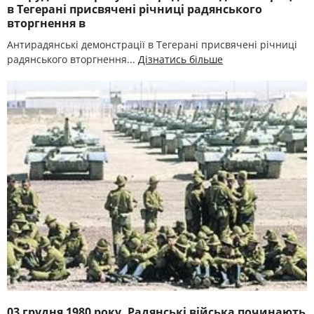
в Тегерані присвячені річниці радянського
вторгнення в
Антирадянські демонстрації в Тегерані присвячені річниці
радянського вторгнення...
Дізнатись більше
03 грудня 1980 року. Радянські війська починають