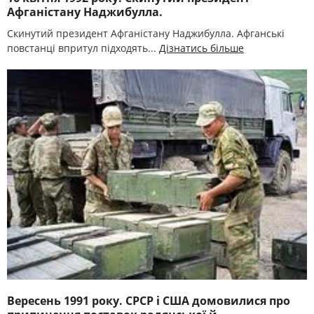
Афганістану Наджибулла.
Скинутий президент Афганістану Наджибулла. Афганські
повстанці впритул підходять...
Дізнатись більше
Вересень 1991 року. СРСР і США домовилися про