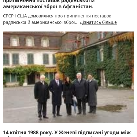
припинення поставок радянської й
американської зброї в Афганістан.
СРСР і США домовилися про припинення поставок
радянської й американської зброї...
Дізнатись більше
14 квітня 1988 року. У Женеві підписані угоди між