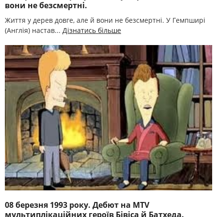
вони не безсмертні.
Життя у дерев довге, але й вони не безсмертні. У Гемпширі
(Англія) настав...
Дізнатись більше
08 березня 1993 року. Дебют на MTV
мультиплікаційних героїв Бівіса й Батхеда.