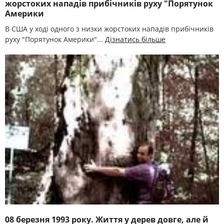
жорстоких нападів прибічників руху "Порятунок
Америки
В США у ході одного з низки жорстоких нападів прибічників
руху "Порятунок Америки"...
Дізнатись більше
08 березня 1993 року. Життя у дерев довге, але й