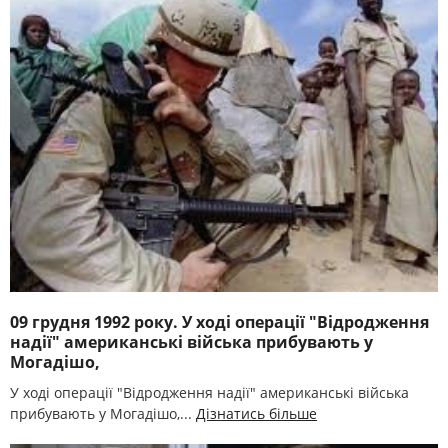
09 грудня 1992 року. У ході операції "Відродження
надії" американські війська прибувають у
Могадішо,
У ході операції "Відродження надії" американські війська
прибувають у Могадішо,...
Дізнатись більше