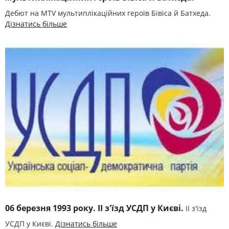
Дебют на MTV мультиплікаційних героїв Бівіса й Батхеда.
Дізнатись більше
06 березня 1993 року. ІІ з'їзд УСДП у Києві.
ІІ з'їзд
УСДП у Києві.
Дізнатись більше