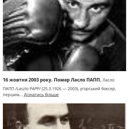
16 жовтня 2003 року. Помер Ласло ПАПП.
Ласло
ПАПП /Laszlo PAPP/ (25.3.1926 — 2003), угорський боксер,
першим...
Дізнатись більше