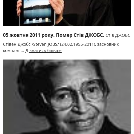
05 жовтня 2011 року. Помер Стів ДЖОБС.
Стів ДЖОБС
Стівен Джобс /Steven JOBS/ (24.02.1955-2011), засновник
компанії...
Дізнатись більше