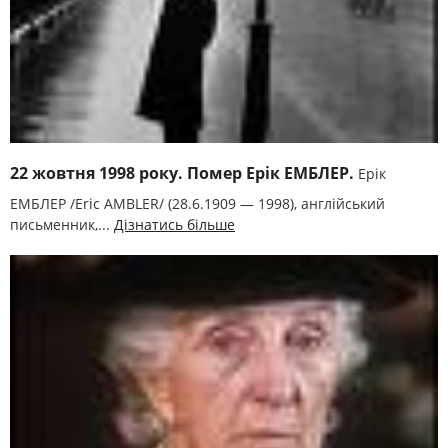
22 жовтня 1998 року. Помер Ерік ЕМБЛЕР.
Ерік
ЕМБЛЕР /Eric AMBLER/ (28.6.1909 — 1998), англійський
письменник,...
Дізнатись більше