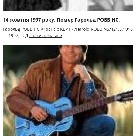
14 жовтня 1997 року. Помер Гарольд РОББІНС.
Гарольд РОББІНС /Френсіс КЕЙН/ /Harold ROBBINS/ (21.5.1916
— 1997),...
Дізнатись більше