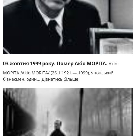
03 жовтня 1999 року. Помер Акіо МОРІТА.
Акіо
МОРІТА /Akio MORITA/ (26.1.1921 — 1999), японський
бізнесмен, один...
Дізнатись більше