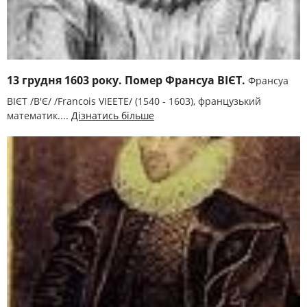
13 грудня 1603 року. Помер Франсуа ВІЄТ.
Франсуа
ВІЄТ /В'Є/ /Francois VIEETE/ (1540 - 1603), французький
математик....
Дізнатись більше