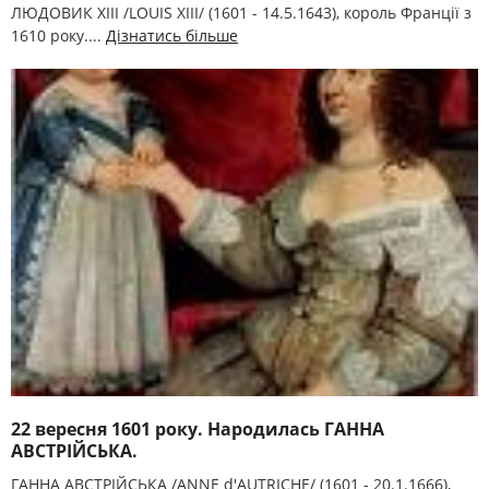
ЛЮДОВИК XIII /LOUIS XIII/ (1601 - 14.5.1643), король Франції з
1610 року....
Дізнатись більше
22 вересня 1601 року. Народилась ГАННА
АВСТРІЙСЬКА.
ГАННА АВСТРІЙСЬКА /ANNE d'AUTRICHE/ (1601 - 20.1.1666),