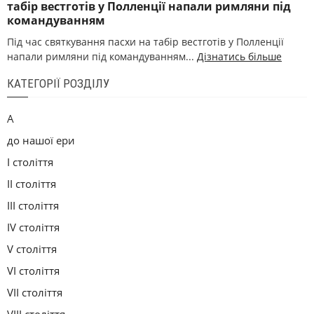
табір вестготів у Полленції напали римляни під
командуванням
Під час святкування пасхи на табір вестготів у Полленції
напали римляни під командуванням...
Дізнатись більше
КАТЕГОРІЇ РОЗДІЛУ
А
до нашої ери
I століття
II століття
III століття
IV століття
V століття
VI століття
VII століття