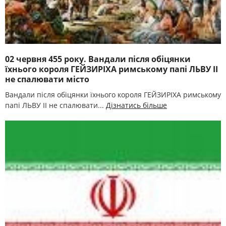
02 червня 455 року. Вандали після обіцянки
їхнього короля ГЕЙЗИРІХА римському папі ЛЬВУ II
не спалювати місто
Вандали після обіцянки їхнього короля ГЕЙЗИРІХА римському
папі ЛЬВУ II не спалювати...
Дізнатись більше