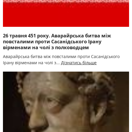
26 травня 451 року. Аварайрська битва між
повсталими проти Сасанідського Ірану
вірменами на чолі з полководцем
Аварайрська битва між повсталими проти Сасанідського
Ірану вірменами на чолі з...
Дізнатись більше