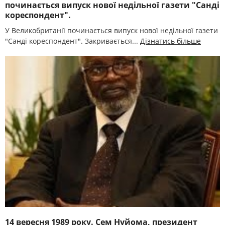
починається випуск нової недільної газети "Санді
кореспондент".
У Великобританії починається випуск нової недільної газети
"Санді кореспондент". Закривається...
Дізнатись більше
14 вересня 1989 року. Сем Нуйома, президент