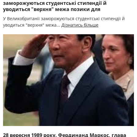
заморожуються студентські стипендії й
уводиться "верхня" межа позики для
У Великобританії заморожуються студентські стипендії й
уводиться "верхня" межа...
Дізнатись більше
28 вересня 1989 року. Фердинанд Маркос, глава