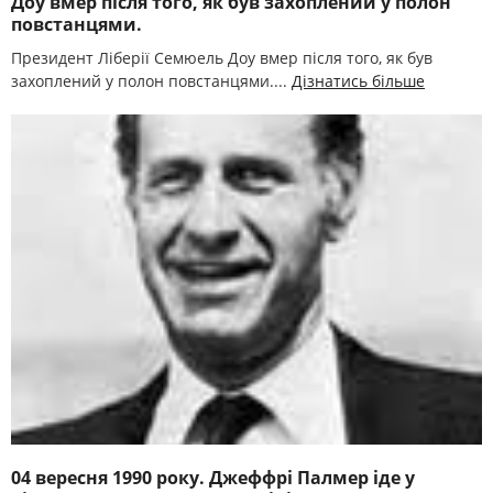
Доу вмер після того, як був захоплений у полон
повстанцями.
Президент Ліберії Семюель Доу вмер після того, як був
захоплений у полон повстанцями....
Дізнатись більше
04 вересня 1990 року. Джеффрі Палмер іде у