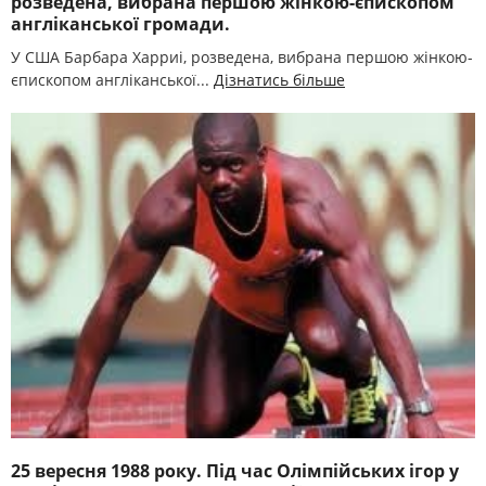
розведена, вибрана першою жінкою-єпископом
англіканської громади.
У США Барбара Харриі, розведена, вибрана першою жінкою-
єпископом англіканської...
Дізнатись більше
25 вересня 1988 року. Під час Олімпійських ігор у