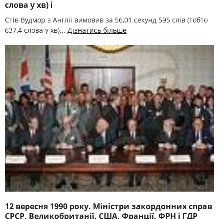
слова у хв) і
Стів Вудмор з Англії вимовив за 56,01 секунд 595 слів (тобто
637,4 слова у хв)...
Дізнатись більше
12 вересня 1990 року. Міністри закордонних справ
СРСР, Великобританії, США, Франції, ФРН і ГДР