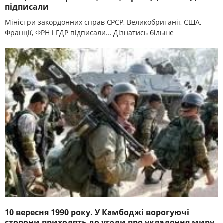
підписали
Міністри закордонних справ СРСР, Великобританії, США,
Франції, ФРН і ГДР підписали...
Дізнатись більше
10 вересня 1990 року. У Камбоджі ворогуючі
сторони приходять до угоди про укладення миру