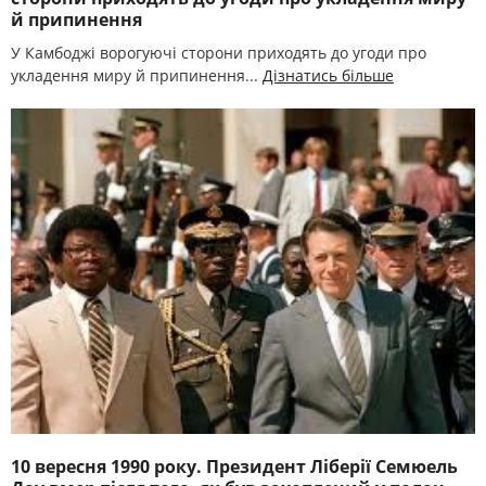
й припинення
У Камбоджі ворогуючі сторони приходять до угоди про
укладення миру й припинення...
Дізнатись більше
10 вересня 1990 року. Президент Ліберії Семюель