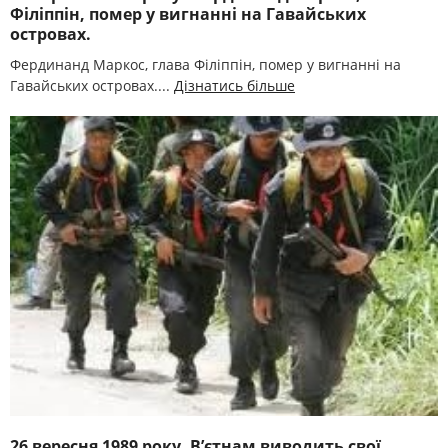
Філіппін, помер у вигнанні на Гавайських
островах.
Фердинанд Маркос, глава Філіппін, помер у вигнанні на
Гавайських островах....
Дізнатись більше
26 вересня 1989 року. В’єтнам виводить свої