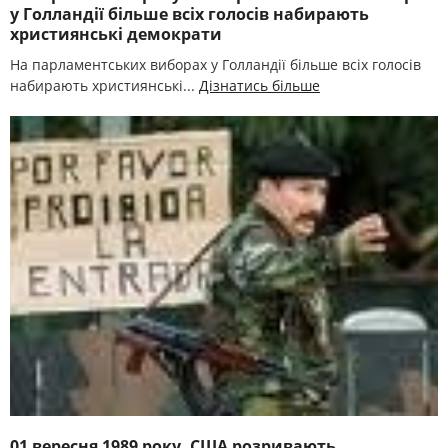
у Голландії більше всіх голосів набирають
християнські демократи
На парламентських виборах у Голландії більше всіх голосів
набирають християнські...
Дізнатись більше
01 вересня 1989 року. США розривають