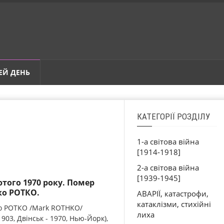
ЕЙ ДЕНЬ
КАТЕГОРІЇ РОЗДІЛУ
1-а світова війна
[1914-1918]
2-а світова війна
[1939-1945]
ютого 1970 року. Помер
о РОТКО.
АВАРІЇ, катастрофи,
катаклізми, стихійні
 РОТКО /Mark ROTHKO/
лиха
1903, Двінськ - 1970, Нью-Йорк),