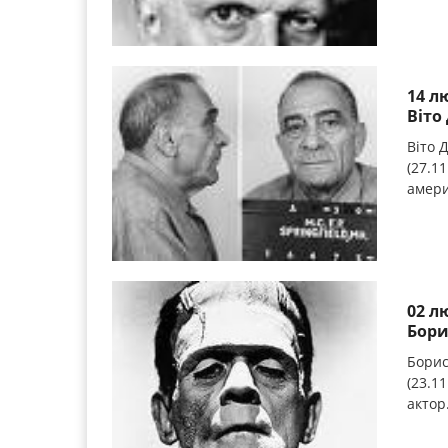
14 л
Віто
Віто 
(27.11
амери
02 л
Бори
Борис
(23.11
актор.