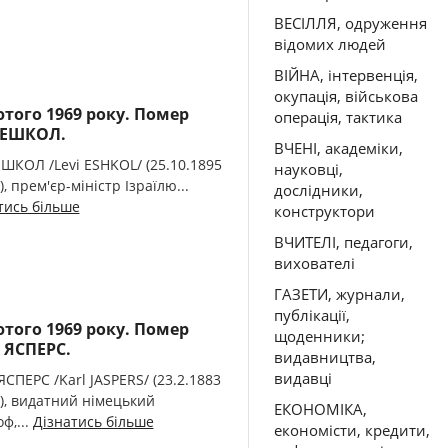
ВЕСІЛЛЯ, одруження
відомих людей
ВІЙНА, інтервенція,
окупація, військова
ютого 1969 року. Помер
операція, тактика
 ЕШКОЛ.
ВЧЕНІ, академіки,
ЕШКОЛ /Levi ESHKOL/ (25.10.1895
науковці,
), прем'єр-міністр Ізраїлю...
дослідники,
тись більше
конструктори
ВЧИТЕЛІ, педагоги,
вихователі
ГАЗЕТИ, журнали,
публікації,
ютого 1969 року. Помер
щоденники;
 ЯСПЕРС.
видавництва,
видавці
ЯСПЕРС /Karl JASPERS/ (23.2.1883
9), видатний німецький
ЕКОНОМІКА,
ф,...
Дізнатись більше
економісти, кредити,