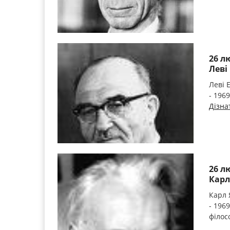
26 л
Леві
Леві 
- 1969
Дізна
26 л
Карл
Карл 
- 196
філосо