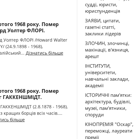
судді, юристи,
юриспунденція
ЗАЯВИ, цитати,
ютого 1968 року. Помер
газетні статті,
рд Уолтер ФЛОРІ.
заклики лідерів
д Уолтер ФЛОРІ /Howard Walter
ЗЛОЧИН, злочинці,
/ (24.9.1898 - 1968),
махінації, в'язниця,
алійський...
Дізнатись більше
арешт
ІНСТИТУТИ,
університети,
навчальні заклади,
академії
ютого 1968 року. Помер
ІСТОРИЧНІ пам'ятки:
г ГАККЕНШМІДТ.
архітектура, будівлі,
 ГАККЕНШМІДТ (2.8.1878 - 1968),
музеї, пам'ятники,
з кращих борців всіх часів....
споруди
тись більше
КІНОПРЕМІЯ "Оскар",
переможці, лауреати
премії