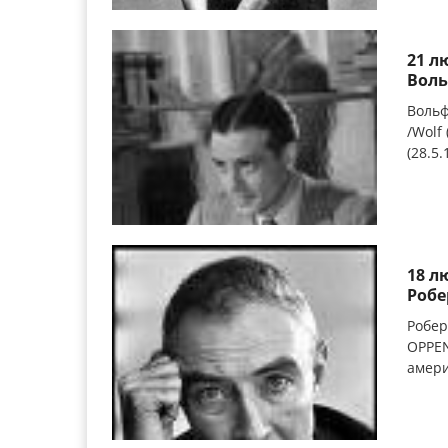
21 л
Воль
Вольф
/Wolf
(28.5.
18 л
Робе
Робер
OPPEN
амери