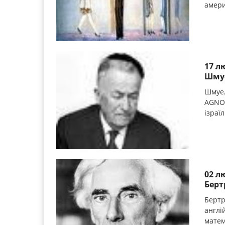
амери
17 л
Шмуе
Шмуел
AGNON
ізраї
02 л
Берт
Бертр
англій
матем