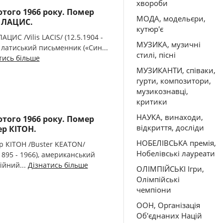
хвороби
ютого 1966 року. Помер
МОДА, модельєри,
с ЛАЦИС.
кутюр'є
ЛАЦИС /Vilis LACIS/ (12.5.1904 -
МУЗИКА, музичні
, латиський письменник («Син...
стилі, пісні
тись більше
МУЗИКАНТИ, співаки,
гурти, композитори,
музикознавці,
критики
НАУКА, винаходи,
ютого 1966 року. Помер
відкриття, досліди
ер КІТОН.
НОБЕЛІВСЬКА премія,
р КІТОН /Buster KEATON/
Нобелівські лауреати
.1895 - 1966), американський
ійний...
Дізнатись більше
ОЛІМПІЙСЬКІ Ігри,
Олімпійські
чемпіони
ООН, Організація
Об'єднаних Націй