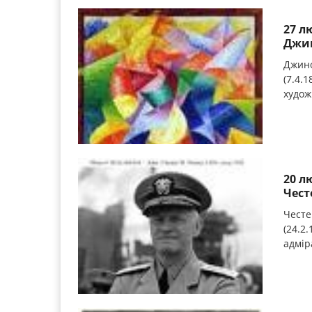
27 л
Джин
Джино
(7.4.1
худож
20 л
Чест
Честе
(24.2
адміра