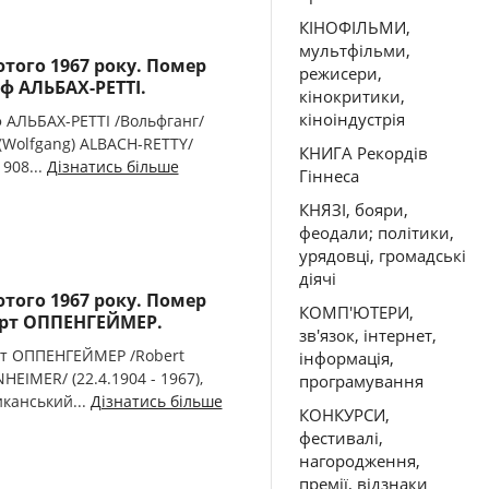
КІНОФІЛЬМИ,
мультфільми,
ютого 1967 року. Помер
режисери,
ф АЛЬБАХ-РЕТТІ.
кінокритики,
кіноіндустрія
 АЛЬБАХ-РЕТТІ /Вольфганг/
 (Wolfgang) ALBACH-RETTY/
КНИГА Рекордів
1908...
Дізнатись більше
Гіннеса
КНЯЗІ, бояри,
феодали; політики,
урядовці, громадські
діячі
ютого 1967 року. Помер
КОМП'ЮТЕРИ,
рт ОППЕНГЕЙМЕР.
зв'язок, інтернет,
т ОППЕНГЕЙМЕР /Robert
інформація,
HEIMER/ (22.4.1904 - 1967),
програмування
канський...
Дізнатись більше
КОНКУРСИ,
фестивалі,
нагородження,
премії, відзнаки