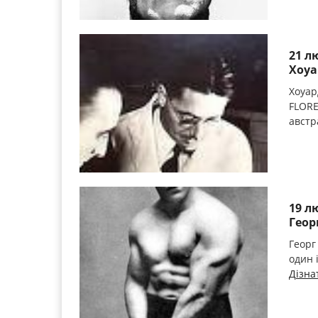
21 л
Хоуа
Хоуар
FLOREY
австр
19 л
Геор
Георг
один і
Дізна