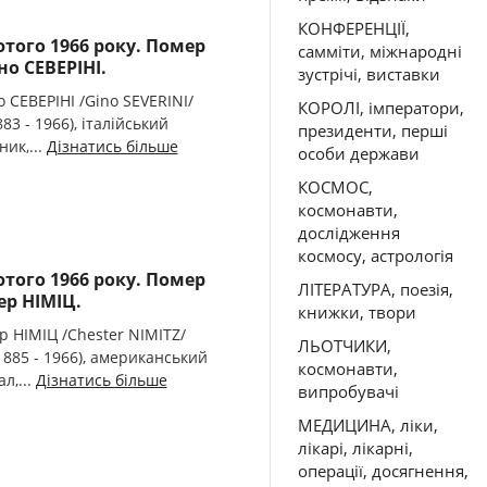
КОНФЕРЕНЦІЇ,
ютого 1966 року. Помер
самміти, міжнародні
о СЕВЕРІНІ.
зустрічі, виставки
 СЕВЕРІНІ /Gino SEVERINI/
КОРОЛІ, імператори,
883 - 1966), італійський
президенти, перші
ник,...
Дізнатись більше
особи держави
КОСМОС,
космонавти,
дослідження
космосу, астрологія
ютого 1966 року. Помер
ЛІТЕРАТУРА, поезія,
ер НІМІЦ.
книжки, твори
р НІМІЦ /Chester NIMITZ/
ЛЬОТЧИКИ,
.1885 - 1966), американський
космонавти,
л,...
Дізнатись більше
випробувачі
МЕДИЦИНА, ліки,
лікарі, лікарні,
операції, досягнення,