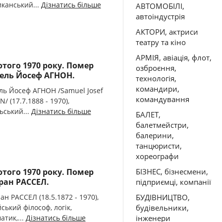
канський...
Дізнатись більше
АВТОМОБІЛІ,
автоіндустрія
АКТОРИ, актриси
театру та кіно
АРМІЯ, авіація, флот,
ютого 1970 року. Помер
озброєння,
ль Йосеф АГНОН.
технологія,
командири,
ь Йосеф АГНОН /Samuel Josef
командування
/ (17.7.1888 - 1970),
льський...
Дізнатись більше
БАЛЕТ,
балетмейстри,
балерини,
танцюристи,
хореографи
ютого 1970 року. Помер
БІЗНЕС, бізнесмени,
ран РАССЕЛ.
підприємці, компанії
ан РАССЕЛ (18.5.1872 - 1970),
БУДІВНИЦТВО,
ський філософ, логік,
будівельники,
атик,...
Дізнатись більше
інженери