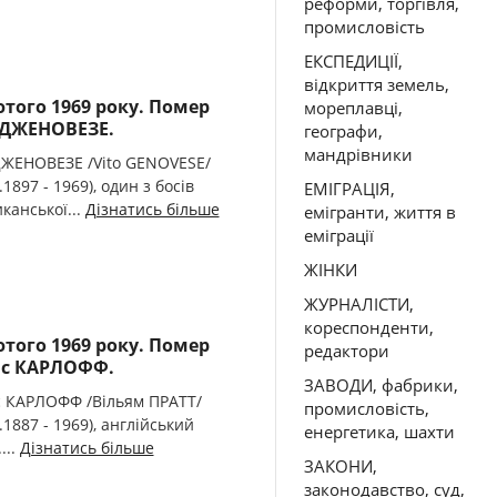
реформи, торгівля,
промисловість
ЕКСПЕДИЦІЇ,
відкриття земель,
ютого 1969 року. Помер
мореплавці,
 ДЖЕНОВЕЗЕ.
географи,
мандрівники
ДЖЕНОВЕЗЕ /Vito GENOVESE/
.1897 - 1969), один з босів
ЕМІГРАЦІЯ,
канської...
Дізнатись більше
емігранти, життя в
еміграції
ЖІНКИ
ЖУРНАЛІСТИ,
кореспонденти,
ютого 1969 року. Помер
редактори
с КАРЛОФФ.
ЗАВОДИ, фабрики,
 КАРЛОФФ /Вільям ПРАТТ/
промисловість,
.1887 - 1969), англійський
енергетика, шахти
...
Дізнатись більше
ЗАКОНИ,
законодавство, суд,