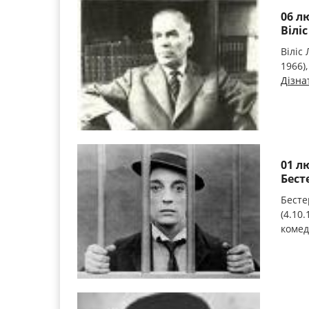
06 л
Вілі
Віліс 
1966)
Дізна
01 л
Бест
Бесте
(4.10
комед