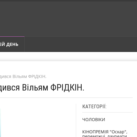
ЕЙ ДЕНЬ
дився Вільям ФРІДКІН.
дився Вільям ФРІДКІН.
КАТЕГОРІЇ:
ЧОЛОВІКИ
КІНОПРЕМІЯ "Оскар",
переможці, лауреати