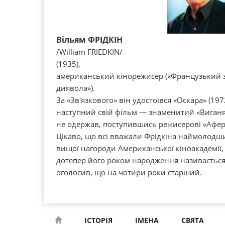
Вільям ФРІДКІН
/William FRIEDKIN/
(1935),
американський кінорежисер («Французький з
диявола»).
За «Зв'язкового» він удостоївся «Оскара» (197
наступний свій фільм — знаменитий «Виганя
не одержав, поступившись режисерові «Афе
Цікаво, що всі вважали Фрідкіна наймолод
вищої нагороди Американської кіноакадемії,
дотепер його роком народження називається 
оголосив, що на чотири роки старший.
ІСТОРІЯ
ІМЕНА
СВЯТА