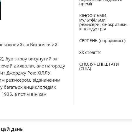
премії
КІНОФІЛЬМИ,
мультфільми,
режисери, кінокритики,
кіноіндустрія
СЕРПЕНЬ (народились)
в'язковий», « Виганяючий
XX століття
2), був знову висунутий за
СПОЛУЧЕНІ ШТАТИ
ючий диявола», але нагороду
(США)
ри» Джорджу Рою ХІЛЛУ.
шим режисером, відзначеним
 у багатьох енциклопедіях
1935, а потім він сам
ЦЕЙ ДЕНЬ