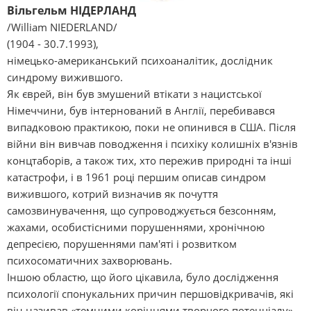
Вільгельм НІДЕРЛАНД
/William NIEDERLAND/
(1904 - 30.7.1993),
німецько-американський психоаналітик, дослідник
синдрому вижившого.
Як єврей, він був змушений втікати з нацистської
Німеччини, був інтернований в Англії, перебивався
випадковою практикою, поки не опинився в США. Після
війни він вивчав поводження і психіку колишніх в'язнів
концтаборів, а також тих, хто пережив природні та інші
катастрофи, і в 1961 році першим описав синдром
вижившого, котрий визначив як почуття
самозвинувачення, що супроводжується безсонням,
жахами, особистісними порушеннями, хронічною
депресією, порушеннями пам'яті і розвитком
психосоматичних захворювань.
Іншою областю, що його цікавила, було дослідження
психології спонукальних причин першовідкривачів, які
він називав «темними коріннями творчого потенціалу».