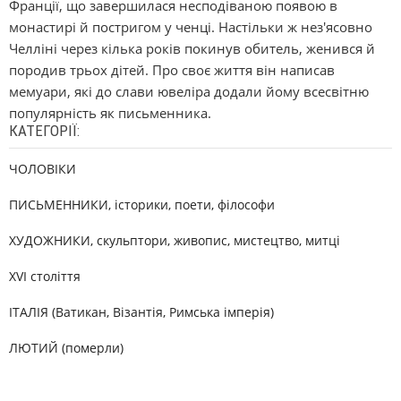
Франції, що завершилася несподіваною появою в
монастирі й постригом у ченці. Настільки ж нез'ясовно
Челліні через кілька років покинув обитель, женився й
породив трьох дітей. Про своє життя він написав
мемуари, які до слави ювеліра додали йому всесвітню
популярність як письменника.
КАТЕГОРІЇ:
ЧОЛОВІКИ
ПИСЬМЕННИКИ, історики, поети, філософи
ХУДОЖНИКИ, скульптори, живопис, мистецтво, митці
XVI століття
ІТАЛІЯ (Ватикан, Візантія, Римська імперія)
ЛЮТИЙ (померли)