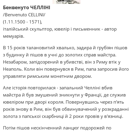
Бенвенуто ЧЕЛЛІНІ
/Benvenuto CELLINI/
(1.11.1500 - 1571),
італійський скульптор, ювелір і письменник - автор
мемуарів.
В 15 років талановитий хвалько, задира й грубіян пішов
з будинку й пішов в учні до золотих справ майстра.
Незабаром, запідозрений в убивстві, він з Риму втік у
Неаполь. Коли він повернувся в Рим, папа запросив його
управляти римським монетним двором.
Але історія повторилася - запальний Челліні вбив
майстра й був змушений зникнути у Франції, де служив
ювеліром при дворі короля. Повернувшись через п'ять
років знову в Рим, він був обвинувачений у розкраданні
золота з папської скарбниці й 2 роки провів у в'язниці.
Потім пішов нескінченний ланцюг подорожей по