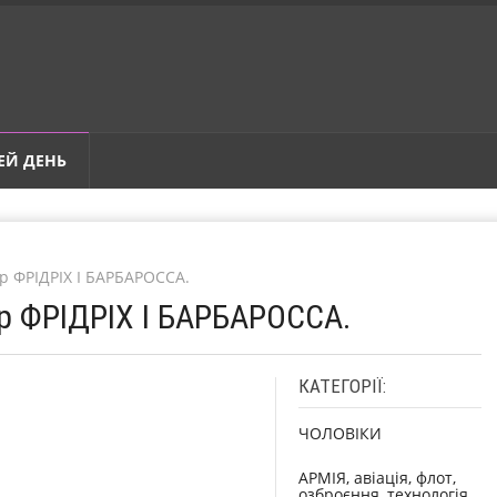
ЕЙ ДЕНЬ
р ФРІДРІХ I БАРБАРОССА.
ер ФРІДРІХ I БАРБАРОССА.
КАТЕГОРІЇ:
ЧОЛОВІКИ
АРМІЯ, авіація, флот,
озброєння, технологія,