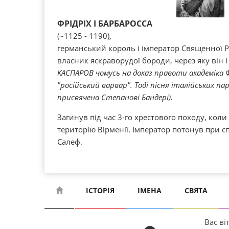
ФРІДРІХ I БАРБАРОССА
(~1125 - 1190),
германський король і імператор Священної Рим
власник яскраворудої бороди, через яку він 
КАСПАРОВ чомусь на доказ правоти академіка Ф
"російський варвар". Тоді пісня італійських па
присвячена Степанові Бандері).
Загинув під час 3-го хрестового походу, коли
територію Вірменії. Імператор потонув при с
Салеф.
ІСТОРІЯ
ІМЕНА
СВЯТА
Вас віт