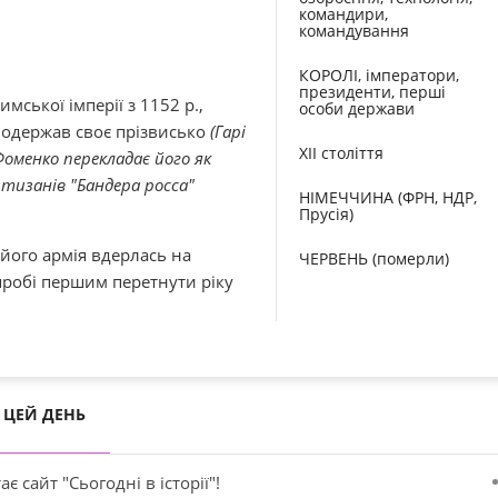
командири,
командування
КОРОЛІ, імператори,
президенти, перші
ської імперії з 1152 р.,
особи держави
і одержав своє прізвисько
(Гарі
XII століття
оменко перекладає його як
ртизанів "Бандера росса"
НІМЕЧЧИНА (ФРН, НДР,
Прусія)
 його армія вдерлась на
ЧЕРВЕНЬ (померли)
пробі першим перетнути ріку
ЦЕЙ ДЕНЬ
ає сайт "Сьогодні в історії"!