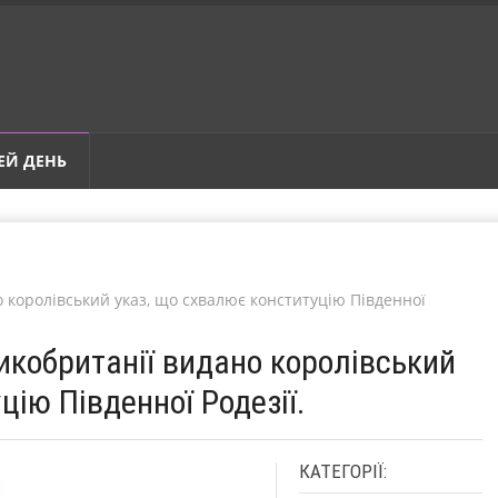
ЕЙ ДЕНЬ
о королівський указ, що схвалює конституцію Південної
ликобританії видано королівський
цію Південної Родезії.
КАТЕГОРІЇ: