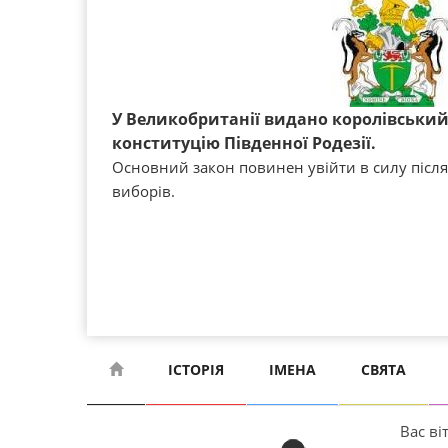
У Великобританії видано королівський
конституцію Південної Родезії.
Основний закон повинен увійти в силу післ
виборів.
ІСТОРІЯ
ІМЕНА
СВЯТА
Вас віт