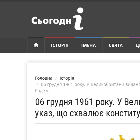
ІСТОРІЯ
ІМЕНА
СВЯТА
Ц
Головна
Історія
06 грудня 1961 року. У Великобританії видан
Родезії.
06 грудня 1961 року. У Ве
указ, що схвалює конститу