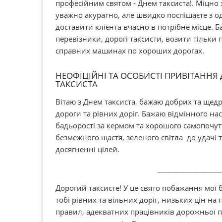
професійним святом - Днем таксиста!. Міцно
уважно акуратно, але швидко поспішаєте з од
доставити клієнта вчасно в потрібне місце. Б
перевізники, дорогі таксисти, возити тільки
справних машинах по хороших дорогах.
НЕОФІЦІЙНІ ТА ОСОБИСТІ ПРИВІТАНН
ТАКСИСТА
Вітаю з Днем таксиста, бажаю добрих та щед
дороги та рівних доріг. Бажаю відмінного нас
бадьорості за кермом та хорошого самопочутт
безмежного щастя, зеленого світла до удачі 
досягненні цілей.
__________________
Дорогий таксисте! У це свято побажання мої 
тобі рівних та вільних доріг, низьких цін на
правил, адекватних працівників дорожньої п