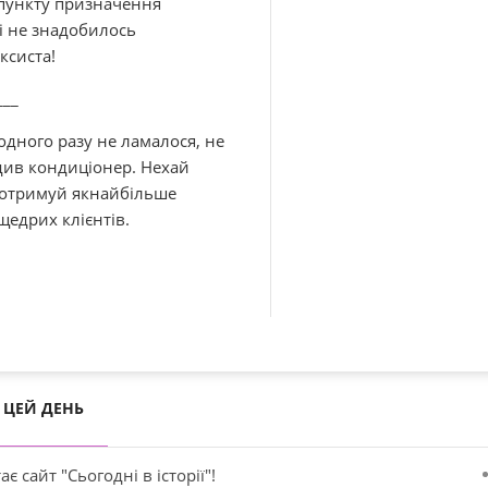
 пункту призначення
і не знадобилось
ксиста!
___
одного разу не ламалося, не
одив кондиціонер. Нехай
, отримуй якнайбільше
щедрих клієнтів.
ЦЕЙ ДЕНЬ
ає сайт "Сьогодні в історії"!