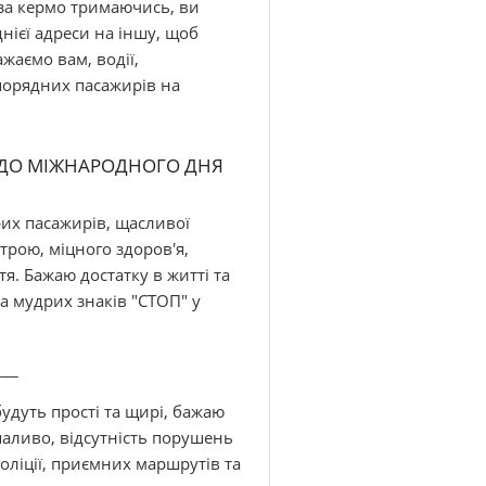
 за кермо тримаючись, ви
нієї адреси на іншу, щоб
ажаємо вам, водії,
 порядних пасажирів на
Я ДО МІЖНАРОДНОГО ДНЯ
рих пасажирів, щасливої
трою, міцного здоров'я,
я. Бажаю достатку в житті та
та мудрих знаків "СТОП" у
___
будуть прості та щирі, бажаю
 паливо, відсутність порушень
оліції, приємних маршрутів та