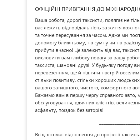
ОФІЦІЙНІ ПРИВІТАННЯ ДО МІЖНАРОДН
Ваша робота, дорогі таксисти, полягає не тіль
вас лежить відповідальність за життя кожно
та точне пересування за часом. Адже ми посп
допомогу ближньому, на сумну чи на радісну
прибути вчасно! Це залежить від вас, таксис
висловити вам глибоку повагу за вашу роботу
таксиста, шановні друзі! У будь-яку погоду в
перевезенням, ще й підняти настрій веселим 
стільки позитиву, стільки хороших людських
вашого затишного, чистого, комфортного ав
Бажаємо вам в першу чергу справного авто, 
обслуговування, вдячних клієнтів, величезн
асфальту, поїздок без заторів!
__________________
Всіх, хто має відношення до професії таксист