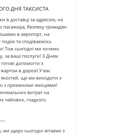
ОГО ДНЯ ТАКСИСТА
ки в доставці за адресою, на
го пасажира, безпеку громадян
ішаємо в аеропорт, на
 подію та сподіваємось
ти! Тож сьогодні ми хочемо
, за ваші послуги! З Днем
и готові допомогти з
жартом в дорозі! У вас
 якостей, що ми виходити з
то з приємними емоціями!
мінімальних витрат на
их чайових, гладкого
___
а, ми щиро сьогодні вітаємо з