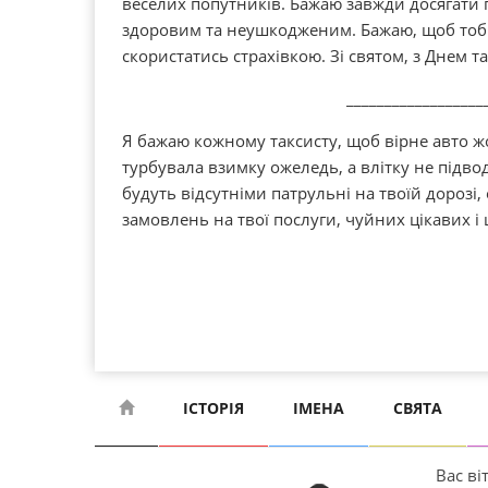
веселих попутників. Бажаю завжди досягати
здоровим та неушкодженим. Бажаю, щоб тоб
скористатись страхівкою. Зі святом, з Днем та
__________________
Я бажаю кожному таксисту, щоб вірне авто ж
турбувала взимку ожеледь, а влітку не підв
будуть відсутніми патрульні на твоїй дорозі
замовлень на твої послуги, чуйних цікавих і 
ІСТОРІЯ
ІМЕНА
СВЯТА
Вас віт