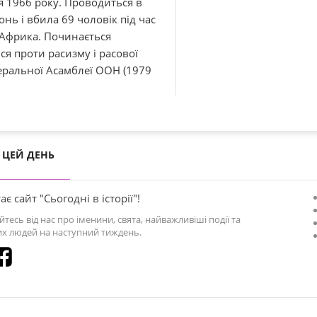
я 1966 року. Проводиться в
онь і вбила 69 чоловік під час
 Африка. Починається
ся проти расизму і расової
еральної Асамблеї ООН (1979
ЦЕЙ ДЕНЬ
ає сайт "Сьогодні в історії"!
йтесь від нас про іменини, свята, найважливіші події та
х людей на наступний тиждень.