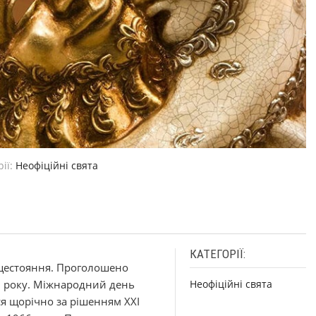
ії:
Неофіційні свята
КАТЕГОРІЇ:
нцестояння. Проголошено
1 року. Міжнародний день
Неофіційні свята
ься щорічно за рішенням ХХІ