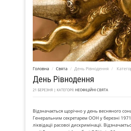
Головна
Свята
День Рівнодення
Категор
День Рівнодення
21 БЕРЕЗНЯ | КАТЕГОРІЇ:
НЕОФІЦІЙНІ СВЯТА
Відзначається щорічно у день весняного со
Генеральним секретарем ООН у березні 197
ліквідації расової дискримінації. Відзначаєт