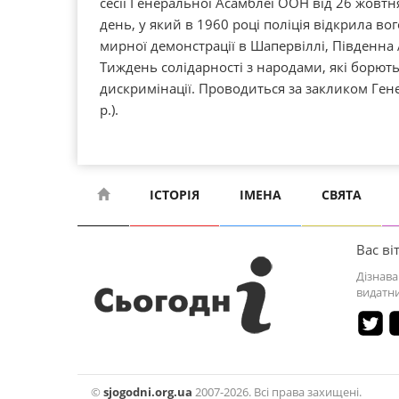
сесії Генеральної Асамблеї ООН від 26 жовтн
день, у який в 1960 році поліція відкрила вог
мирної демонстрації в Шапервіллі, Південна
Тиждень солідарності з народами, які борють
дискримінації. Проводиться за закликом Ген
р.).
ІСТОРІЯ
ІМЕНА
СВЯТА
Вас віт
Дізнава
видатни
©
sjogodni.org.ua
2007-2026. Всі права захищені.