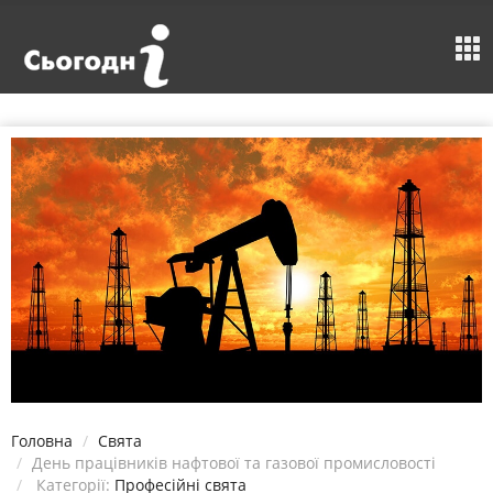
Головна
Свята
День працівників нафтової та газової промисловості
Категорії:
Професійні свята