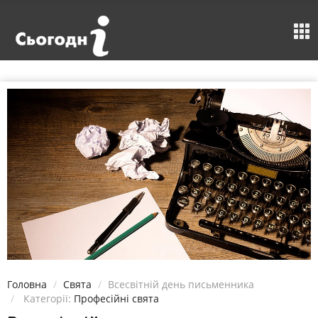
Головна
Свята
Всесвітній день письменника
Категорії:
Професійні свята