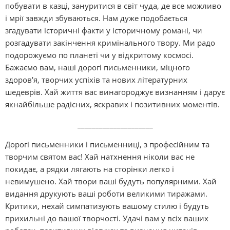
побувати в казці, зануритися в світ чуда, де все можливо
і мрії завжди збуваються. Нам дуже подобається
згадувати історичні факти у історичному романі, чи
розгадувати закінчення кримінального твору. Ми радо
подорожуємо по планеті чи у відкритому космосі.
Бажаємо вам, наші дорогі письменники, міцного
здоров'я, творчих успіхів та нових літературних
шедеврів. Хай життя вас винагороджує визнанням і дарує
якнайбільше радісних, яскравих і позитивних моментів.
_____________________
Дорогі письменники і письменниці, з професійним та
творчим святом вас! Хай натхнення ніколи вас не
покидає, а рядки лягають на сторінки легко і
невимушено. Хай твори ваші будуть популярними. Хай
видання друкують ваші роботи великими тиражами.
Критики, нехай симпатизують вашому стилю і будуть
прихильні до вашої творчості. Удачі вам у всіх ваших