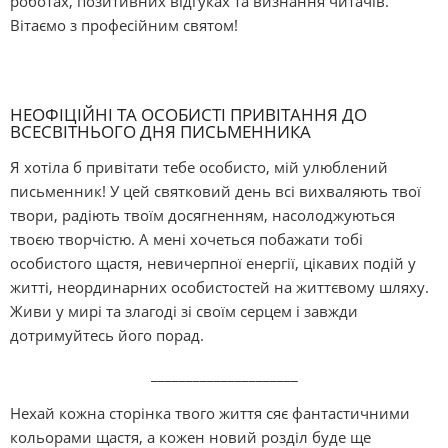
роботах, позитивних відгуках та визнання читачів.
Вітаємо з професійним святом!
НЕОФІЦІЙНІ ТА ОСОБИСТІ ПРИВІТАННЯ ДО
ВСЕСВІТНЬОГО ДНЯ ПИСЬМЕННИКА
Я хотіла б привітати тебе особисто, мій улюблений
письменник! У цей святковий день всі вихваляють твої
твори, радіють твоїм досягненням, насолоджуються
твоєю творчістю. А мені хочеться побажати тобі
особистого щастя, невичерпної енергії, цікавих подій у
житті, неординарних особистостей на життєвому шляху.
Живи у мирі та злагоді зі своїм серцем і завжди
дотримуйтесь його порад.
_____________________
Нехай кожна сторінка твого життя сяє фантастичними
кольорами щастя, а кожен новий розділ буде ще