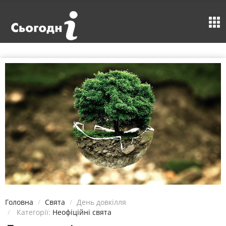
Головна
Свята
День довкілля
Категорії:
Неофіційні свята