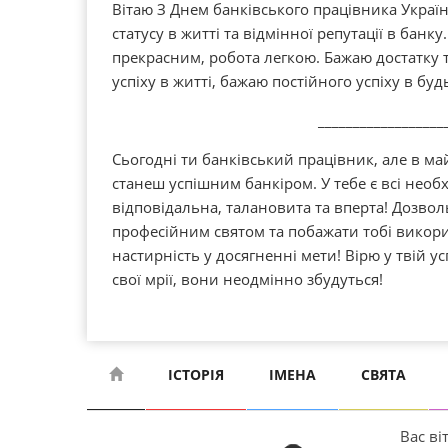
Вітаю З Днем банківського працівника Украї
статусу в житті та відмінної репутації в банк
прекрасним, робота легкою. Бажаю достатку 
успіху в житті, бажаю постійного успіху в буд
__________________
Сьогодні ти банківський працівник, але в м
станеш успішним банкіром. У тебе є всі необх
відповідальна, талановита та вперта! Дозволь
професійним святом та побажати тобі викорис
настирність у досягненні мети! Вірю у твій у
свої мрії, вони неодмінно збудуться!
ІСТОРІЯ
ІМЕНА
СВЯТА
Вас віт