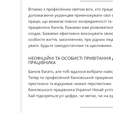
Вітаємо з професійним святом всіх, хто працю
допомагаючи українцям примножувати свої ф
працю, що вимагає повної зосередженості та 
працівники банків, бажаємо вам розвиватися 
сходах. Бажаємо ефективно виконувати свою 
особисте життя, захопленнях, про рідних люд
уваги. Будьте самодостатніми та щасливими.
НЕОФІЦІЙНІ ТА ОСОБИСТІ ПРИВІТАННЯ
ПРАЦІВНИКА
Банків багато, але тобі вдалося вибрати най
Тепер ти професійний банківський працівни
престижно та відкриває чималі перспективи. 
банківського працівника України! Нехай успіх
Хай підкоряться усі цифри, чи звітах, чи на к
__________________