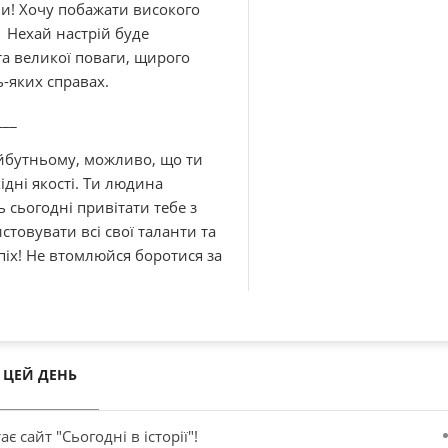
ни! Хочу побажати високого
у. Нехай настрій буде
та великої поваги, щирого
ь-яких справах.
___
айбутньому, можливо, що ти
ідні якості. Ти людина
 сьогодні привітати тебе з
товувати всі свої таланти та
спіх! Не втомлюйся боротися за
ЦЕЙ ДЕНЬ
ає сайт "Сьогодні в історії"!