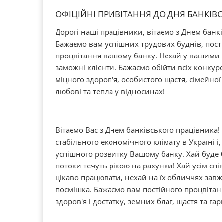
ОФІЦІЙНІ ПРИВІТАННЯ ДО ДНЯ БАНКІВ
Дорогі наші працівники, вітаємо з Днем банк
Бажаємо вам успішних трудових буднів, пост
процвітання вашому банку. Нехай у вашими 
заможні клієнти. Бажаємо обійти всіх конкур
міцного здоров'я, особистого щастя, сімейної
любові та тепла у відносинах!
__________________
Вітаємо Вас з Днем банківського працівника
стабільного економічного клімату в Україні і,
успішного розвитку Вашому банку. Хай буде б
потоки течуть рікою на рахунки! Хай усім спі
цікаво працювати, нехай на їх обличчях зав
посмішка. Бажаємо вам постійного процвітан
здоров'я і достатку, земних благ, щастя та гар
__________________