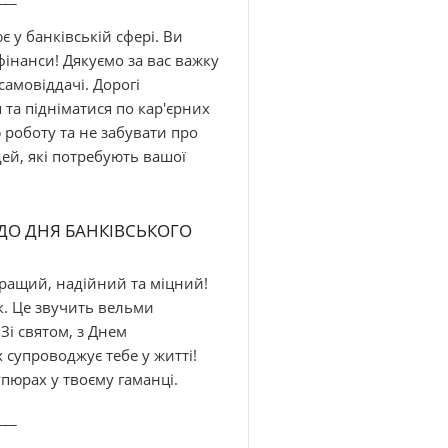
є у банківській сфері. Ви
інанси! Дякуємо за вас важку
самовіддачі. Дорогі
та підніматися по кар'єрних
роботу та не забувати про
ей, які потребують вашої
 ДО ДНЯ БАНКІВСЬКОГО
кращий, надійний та міцний!
к. Це звучить вельми
Зі святом, з Днем
 супроводжує тебе у житті!
упюрах у твоєму гаманці.
___