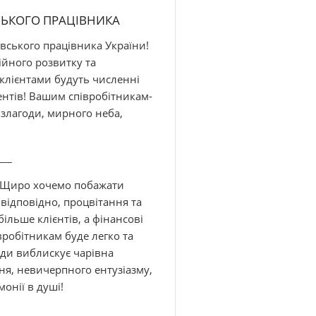
СЬКОГО ПРАЦІВНИКА
івського працівника України!
ійного розвитку та
клієнтами будуть численні
ентів! Вашим співробітникам-
 злагоди, мирного неба,
___
! Щиро хочемо побажати
 відповідно, процвітання та
ільше клієнтів, а фінансові
вробітникам буде легко та
жди виблискує чарівна
ня, невичерпного ентузіазму,
монії в душі!
___