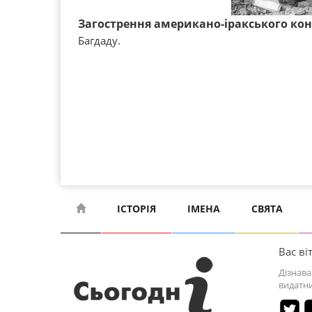
Загострення американо-іракського кон
Багдаду.
ІСТОРІЯ
ІМЕНА
СВЯТА
Вас віт
Дізнава
видатни