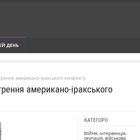
ЕЙ ДЕНЬ
трення американо-іракського конфлікту.
трення американо-іракського
КАТЕГОРІЇ:
ВІЙНА, інтервенція,
окупація, військова