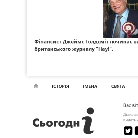
Фінансист Джеймс Голдсміт починає в
британського журналу "Hay!".
ІСТОРІЯ
ІМЕНА
СВЯТА
Вас віт
Дізнава
видатни