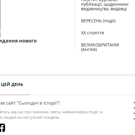
публікації, щоденники;
видавництва, видавці
ВЕРЕСЕНЬ (події)
XX століття
идання нового
ВЕЛИКОБРИТАНІЯ
(Англія)
ЦЕЙ ДЕНЬ
ає сайт "Сьогодні в історії"!
йтесь від нас про іменини, свята, найважливіші події та
х людей на наступний тиждень.