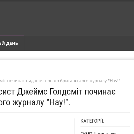
ЕЙ ДЕНЬ
міт починає видання нового британського журналу "Hay!".
нсист Джеймс Голдсміт починає
го журналу "Hay!".
КАТЕГОРІЇ:
ГАЗЕТИ, журнали,