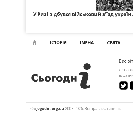
У Ризі відбувся військовий з'їзд україн
ІСТОРІЯ
ІМЕНА
СВЯТА
Вас віт
Дізнава
видатни
©
sjogodni.org.ua
2007-2026. Всі права захищені.