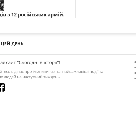
ців з 12 російських армій.
ЦЕЙ ДЕНЬ
ає сайт "Сьогодні в історії"!
йтесь від нас про іменини, свята, найважливіші події та
х людей на наступний тиждень.