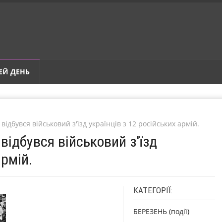
ЕЙ ДЕНЬ
 відбувся військовий з'їзд українців з 12 російських армій.
 відбувся військовий з'їзд
армій.
КАТЕГОРІЇ:
БЕРЕЗЕНЬ (події)