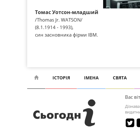
Томас Уотсон-младший
/Thomas Jr. WATSON/
(8.1.1914 - 1993),
син засновника фірми IBM.
ІСТОРІЯ
ІМЕНА
СВЯТА
Вас віт
Дізнава
видатни